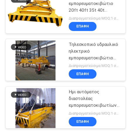
εμπορευματοκιβώτιο
20ft 40ft 35t 40t
φραγμών διαστολέων
Διαπραγματεύσιμα MOQ:1 σύνολο
ΕΠΑΦΉ
Τηλεσκοπικό υδραυλικό
ηλεκτρικό
εμπορευματοκιβώτιο
διαστολέων για 20ft
Διαπραγματεύσιμα MOQ:1 σύνολο
40ft 45ft
ΕΠΑΦΉ
Ημι αυτόματος
διαστολέας
εμπορευματοκιβωτίων
20 πόδια 40 πόδια
Διαπραγματεύσιμα MOQ:1 σύνολο
εμπορευματοκιβωτίων
ΕΠΑΦΉ