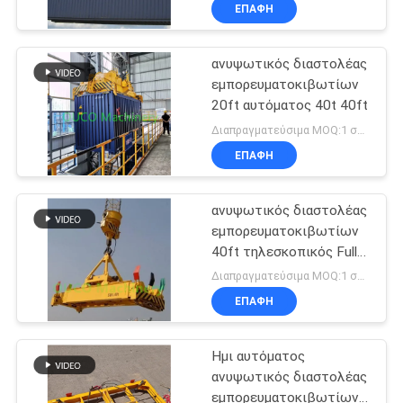
υδραυλικός
ΕΜΆΣ
ΕΠΑΦΉ
ανυψωτικός διαστολέας
ΕΠΙΣΚΈΨΕΙΣ
εμπορευματοκιβωτίων
ΣΤΟ
20ft αυτόματος 40t 40ft
ΕΡΓΟΣΤΆΣΙΟ
Διαπραγματεύσιμα MOQ:1 σύνολο
ΕΠΑΦΉ
ΈΛΕΓΧΟΣ
ανυψωτικός διαστολέας
ΠΟΙΌΤΗΤΑΣ
εμπορευματοκιβωτίων
40ft τηλεσκοπικός Full
ΕΙΔΉΣΕΙΣ
Auto βαρέων
Διαπραγματεύσιμα MOQ:1 σύνολο
καθηκόντων
ΕΠΑΦΉ
ΥΠΟΘΈΣΕΙΣ
Ημι αυτόματος
ανυψωτικός διαστολέας
CONTACT
εμπορευματοκιβωτίων