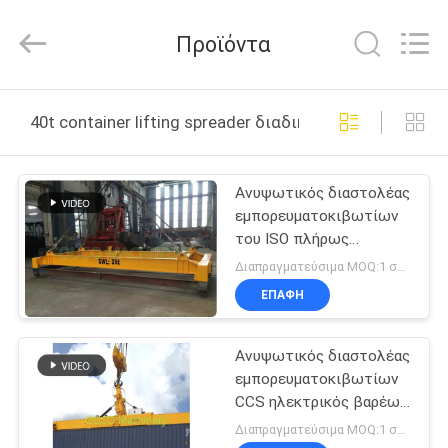
OUCO
INTERNATIONAL
GROUP
Προϊόντα
CO.,
LTD.
All
Rights
ΣΠΊΤΙ
Reserved.
40t container lifting spreader διαδικτυακή κατασκευή
ΠΡΟΪΌΝΤΑ
Ανυψωτικός διαστολέας
εμπορευματοκιβωτίων
ΒΊΝΤΕΟ
του ISO πλήρως
αυτόματος 40T βαρέων
Διαπραγματεύσιμα MOQ:1 σύνολο
καθηκόντων
ΕΜΦΆΝΙΣΗ
ΕΠΑΦΉ
VR
Ανυψωτικός διαστολέας
εμπορευματοκιβωτίων
ΣΧΕΤΙΚΆ
CCS ηλεκτρικός βαρέων
ΜΕ
καθηκόντων 40t
Διαπραγματεύσιμα MOQ:1 σύνολο