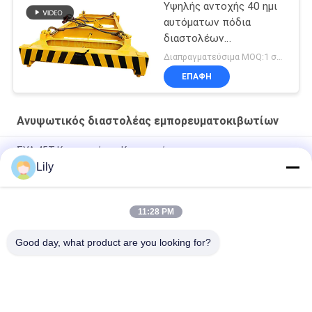
Υψηλής αντοχής 40 ημι
αυτόματων πόδια
διαστολέων
εμπορευματοκιβωτίων
Διαπραγματεύσιμα MOQ:1 σύνολο
ανυψωτικών
ΕΠΑΦΉ
Ανυψωτικός διαστολέας εμπορευματοκιβωτίων
ΣΥΛ 45Τ Κερανοφόρος Κερανοφόρος
Lily
Ημι αυτόματος διαστολέας εμπορευματοκιβωτίων 20 πόδια
40 πόδια εμπορευματοκιβωτίων
11:28 PM
Τηλεσκοπικό υδραυλικό ηλεκτρικό εμπορευματοκιβώτιο
διαστολέων για 20ft 40ft 45ft
Good day, what product are you looking for?
Λαϊκή κατηγορία
Όλα
Κάδος Αρπαγών 
Μηχανικός Κάδος 