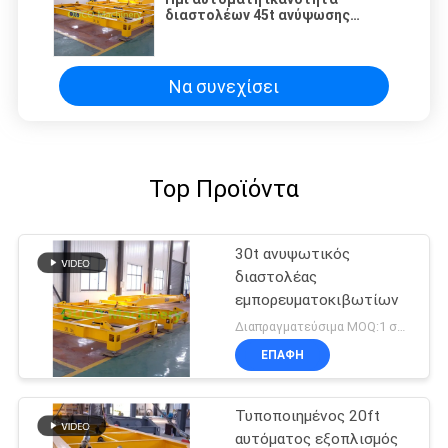
διαστολέων 45t ανύψωσης
γερανών λύσης λιμένων 20ft
Να συνεχίσει
Top Προϊόντα
30t ανυψωτικός
διαστολέας
εμπορευματοκιβωτίων
Διαπραγματεύσιμα MOQ:1 σύνολο
ΕΠΑΦΉ
Τυποποιημένος 20ft
αυτόματος εξοπλισμός