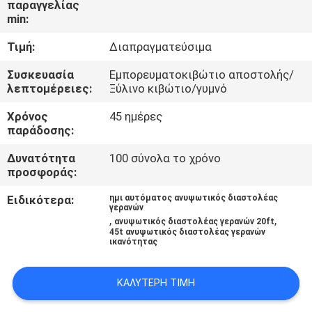
παραγγελίας
ΕΜΆΣ
min:
Τιμή:
Διαπραγματεύσιμα
ΕΠΙΣΚΈΨΕΙΣ
ΣΤΟ
Συσκευασία
Εμπορευματοκιβώτιο αποστολής/
λεπτομέρειες:
Ξύλινο κιβώτιο/γυμνό
ΕΡΓΟΣΤΆΣΙΟ
Χρόνος
45 ημέρες
παράδοσης:
ΈΛΕΓΧΟΣ
Δυνατότητα
100 σύνολα το χρόνο
ΠΟΙΌΤΗΤΑΣ
προσφοράς:
Ειδικότερα:
ημι αυτόματος ανυψωτικός διαστολέας
γερανών
ΕΙΔΉΣΕΙΣ
,
,
ανυψωτικός διαστολέας γερανών 20ft
45t ανυψωτικός διαστολέας γερανών
ικανότητας
ΥΠΟΘΈΣΕΙΣ
ΚΑΛΎΤΕΡΗ ΤΙΜΉ
CONTACT