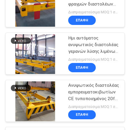
φραγμών διαστολέων
εμπορευματοκιβωτίων
Διαπραγματεύσιμα MOQ:1 σύνολο
ανυψωτικός
ΕΠΑΦΉ
Ημι αυτόματος
ανυψωτικός διαστολέας
γερανών λύσης λιμένων
20ft
Διαπραγματεύσιμα MOQ:1 σύνολο
ΕΠΑΦΉ
Ανυψωτικός διαστολέας
εμπορευματοκιβωτίων
CE τυποποιημένος 20ft
μηχανικός
Διαπραγματεύσιμα MOQ:1 σύνολο
ΕΠΑΦΉ