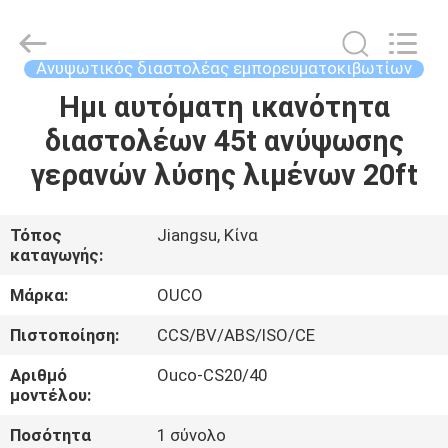
OUCO
INTERNATIONAL
GROUP
CO.,
LTD.
Ανυψωτικός διαστολέας εμπορευματοκιβωτίων
All
Rights
Ημι αυτόματη ικανότητα
ΣΠΊΤΙ
Reserved.
διαστολέων 45t ανύψωσης
ΠΡΟΪΌΝΤΑ
γερανών λύσης λιμένων 20ft
ΒΊΝΤΕΟ
Τόπος
Jiangsu, Κίνα
καταγωγής:
ΕΜΦΆΝΙΣΗ
Μάρκα:
OUCO
VR
Πιστοποίηση:
CCS/BV/ABS/ISO/CE
Αριθμό
Ouco-CS20/40
ΣΧΕΤΙΚΆ
μοντέλου:
ΜΕ
Ποσότητα
1 σύνολο