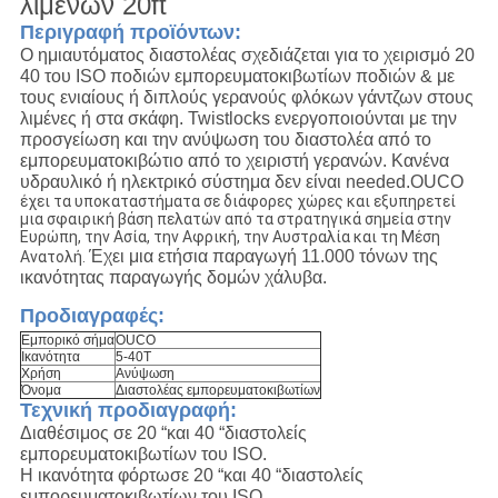
λιμένων 20ft
Περιγραφή προϊόντων:
Ο ημιαυτόματος διαστολέας σχεδιάζεται για το χειρισμό 20
40 του ISO ποδιών εμπορευματοκιβωτίων ποδιών & με
τους ενιαίους ή διπλούς γερανούς φλόκων γάντζων στους
λιμένες ή στα σκάφη. Twistlocks ενεργοποιούνται με την
προσγείωση και την ανύψωση του διαστολέα από το
εμπορευματοκιβώτιο από το χειριστή γερανών. Κανένα
υδραυλικό ή ηλεκτρικό σύστημα δεν είναι needed.OUCO
έχει τα υποκαταστήματα σε διάφορες χώρες και εξυπηρετεί
μια σφαιρική βάση πελατών από τα στρατηγικά σημεία στην
Ευρώπη, την Ασία, την Αφρική, την Αυστραλία και τη Μέση
Έχει μια ετήσια παραγωγή 11.000 τόνων της
Ανατολή.
ικανότητας παραγωγής δομών χάλυβα.
Προδιαγραφές:
Εμπορικό σήμα
OUCO
Ικανότητα
5-40T
Χρήση
Ανύψωση
Όνομα
Διαστολέας εμπορευματοκιβωτίων
Τεχνική προδιαγραφή:
Διαθέσιμος σε 20 “και 40 “διαστολείς
εμπορευματοκιβωτίων του ISO.
Η ικανότητα φόρτωσε 20 “και 40 “διαστολείς
εμπορευματοκιβωτίων του ISO.