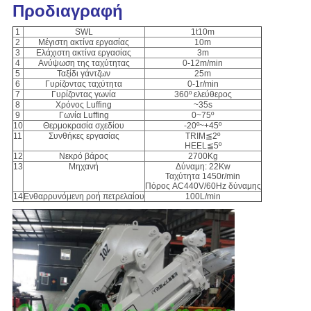
Προδιαγραφή
1
SWL
1t10m
2
Μέγιστη ακτίνα εργασίας
10m
3
Ελάχιστη ακτίνα εργασίας
3m
4
Ανύψωση της ταχύτητας
0-12m/min
5
Ταξίδι γάντζων
25m
6
Γυρίζοντας ταχύτητα
0-1r/min
7
Γυρίζοντας γωνία
360º ελεύθερος
8
Χρόνος Luffing
~35s
9
Γωνία Luffing
0~75º
10
Θερμοκρασία σχεδίου
-20º~+45º
11
Συνθήκες εργασίας
TRIM≦2º
HEEL≦5º
12
Νεκρό βάρος
2700Kg
13
Μηχανή
Δύναμη: 22Kw
Ταχύτητα 1450r/min
Πόρος AC440V/60Hz δύναμης
14
Ενθαρρυνόμενη ροή πετρελαίου
100L/min