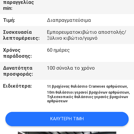
παραγγελίας
ΕΜΆΣ
min:
Τιμή:
Διαπραγματεύσιμα
ΕΠΙΣΚΈΨΕΙΣ
ΣΤΟ
Συσκευασία
Εμπορευματοκιβώτιο αποστολής/
λεπτομέρειες:
Ξύλινο κιβώτιο/γυμνό
ΕΡΓΟΣΤΆΣΙΟ
Χρόνος
60 ημέρες
παράδοσης:
ΈΛΕΓΧΟΣ
Δυνατότητα
100 σύνολα το χρόνο
ΠΟΙΌΤΗΤΑΣ
προσφοράς:
Ειδικότερα:
,
1t βραχίονας θαλάσσιο Craneses αρθρώσεων
ΕΙΔΉΣΕΙΣ
,
10m θαλάσσιοι γερανοί βραχιόνων αρθρώσεων
Τηλεσκοπικός θαλάσσιος γερανός βραχιόνων
αρθρώσεων
ΥΠΟΘΈΣΕΙΣ
ΚΑΛΎΤΕΡΗ ΤΙΜΉ
CONTACT