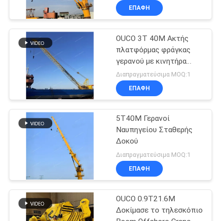
ηλεκτρική για βαρέων
ΕΠΑΦΉ
καθηκόντων
OUCO 3T 40M Ακτής
πλατφόρμας φράγκας
γερανού με κινητήρα
ντίζελ
Διαπραγματεύσιμα MOQ:1
ΕΠΑΦΉ
5T40M Γερανοί
Ναυπηγείου Σταθερής
Δοκού
Διαπραγματεύσιμα MOQ:1
ΕΠΑΦΉ
OUCO 0.9T21.6M
Δοκίμασε το τηλεσκόπιο