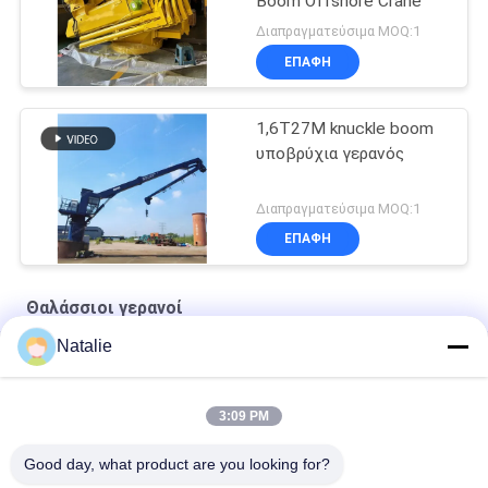
Boom Offshore Crane
Διαπραγματεύσιμα MOQ:1
ΕΠΑΦΉ
1,6T27M knuckle boom
υποβρύχια γερανός
Διαπραγματεύσιμα MOQ:1
ΕΠΑΦΉ
Θαλάσσιοι γερανοί
Natalie
Ναυτικό συρματόσχοινο Premium OUCO
10T20M Knuckle Boom Lift Crane
3:09 PM
5T15M Κραϊβός υπεράκτιας χρήσης
Good day, what product are you looking for?