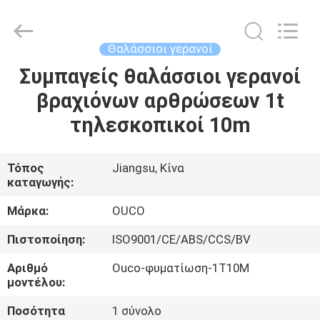
OUCO
INTERNATIONAL
GROUP
CO.,
LTD.
Θαλάσσιοι γερανοί
All
Rights
Συμπαγείς θαλάσσιοι γερανοί
ΣΠΊΤΙ
Reserved.
βραχιόνων αρθρώσεων 1t
ΠΡΟΪΌΝΤΑ
τηλεσκοπικοί 10m
ΒΊΝΤΕΟ
Τόπος
Jiangsu, Κίνα
καταγωγής:
ΕΜΦΆΝΙΣΗ
Μάρκα:
OUCO
VR
Πιστοποίηση:
ISO9001/CE/ABS/CCS/BV
Αριθμό
Ouco-φυματίωση-1T10M
ΣΧΕΤΙΚΆ
μοντέλου:
ΜΕ
Ποσότητα
1 σύνολο