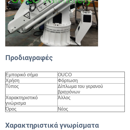
Προδιαγραφές
Εμπορικό σήμα
OUCO
Χρήση
Φόρτωση
Τύπος
Δίπλωμα του γερανού
βραχιόνων
Χαρακτηριστικό
Άλλος
γνώρισμα
Όρος
Νέος
Χαρακτηριστικά γνωρίσματα