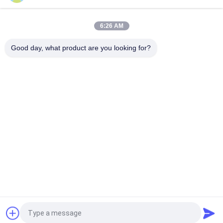
10T20M Knuckle Boom Lift Crane
6:26 AM
5T15M Κραϊβός υπεράκτιας χρήσης
Good day, what product are you looking for?
Λαϊκή κατηγορία
Όλα
Κάδος Αρπαγών 
Μηχανικός Κάδος 
Γερανών
Αρπαγών
Κάδος Αρπαγών 
Υδραυλικός Κάδος 
Clamshell
Αρπαγών
Ασύρματη Αρπαγή 
Θαλάσσιοι Γερανοί
Τηλεχειρισμού
Παράκτιος Γερανός 
Γερανοί 
Βάθρων
Καταστρωμάτων 
Πλοίων
Αίτηση κράτησης