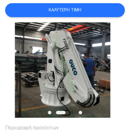
US
ΚΑΛΎΤΕΡΗ ΤΙΜΉ
SITEMAP
ΠΟΛΙΤΙΚΉ
ΑΠΟΡΡΉΤΟΥ
Περιγραφή προϊόντων