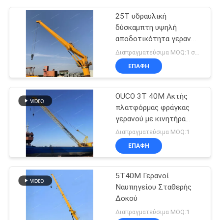
25T υδραυλική
δύσκαμπτη υψηλή
αποδοτικότητα γερανών
βραχιόνων θαλάσσια
Διαπραγματεύσιμα MOQ:1 σύνολο
ηλεκτρική για βαρέων
ΕΠΑΦΉ
καθηκόντων
OUCO 3T 40M Ακτής
πλατφόρμας φράγκας
γερανού με κινητήρα
ντίζελ
Διαπραγματεύσιμα MOQ:1
ΕΠΑΦΉ
5T40M Γερανοί
Ναυπηγείου Σταθερής
Δοκού
Διαπραγματεύσιμα MOQ:1