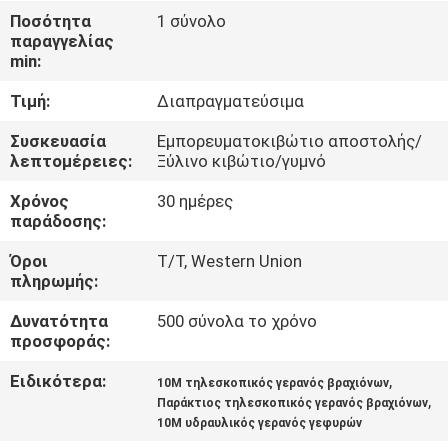
ΕΜΆΣ
Ποσότητα
1 σύνολο
παραγγελίας
min:
ΕΠΙΣΚΈΨΕΙΣ
Τιμή:
Διαπραγματεύσιμα
ΣΤΟ
ΕΡΓΟΣΤΆΣΙΟ
Συσκευασία
Εμπορευματοκιβώτιο αποστολής/
λεπτομέρειες:
Ξύλινο κιβώτιο/γυμνό
Χρόνος
30 ημέρες
ΈΛΕΓΧΟΣ
παράδοσης:
ΠΟΙΌΤΗΤΑΣ
Όροι
T/T, Western Union
πληρωμής:
ΕΙΔΉΣΕΙΣ
Δυνατότητα
500 σύνολα το χρόνο
προσφοράς:
ΥΠΟΘΈΣΕΙΣ
Ειδικότερα:
,
10M τηλεσκοπικός γερανός βραχιόνων
,
Παράκτιος τηλεσκοπικός γερανός βραχιόνων
10M υδραυλικός γερανός γεφυρών
CONTACT