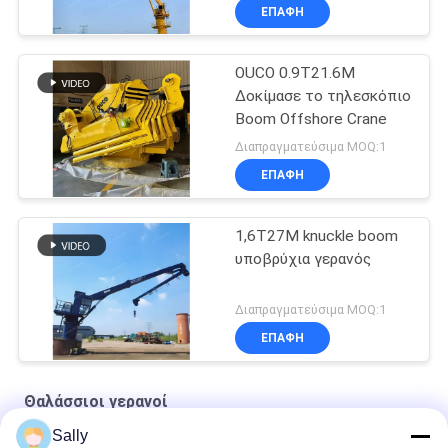
ΕΠΑΦΉ
OUCO 0.9T21.6M
Δοκίμασε το τηλεσκόπιο
Boom Offshore Crane
Διαπραγματεύσιμα MOQ:1
ΕΠΑΦΉ
1,6T27M knuckle boom
υποβρύχια γερανός
Διαπραγματεύσιμα MOQ:1
ΕΠΑΦΉ
Θαλάσσιοι γερανοί
Sally
Ναυτικό συρματόσχοινο Premium OUCO