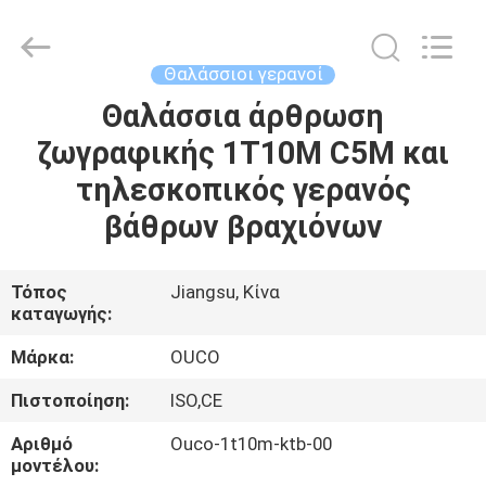
OUCO
INTERNATIONAL
GROUP
CO.,
LTD.
Θαλάσσιοι γερανοί
All
Rights
Θαλάσσια άρθρωση
ΣΠΊΤΙ
Reserved.
ζωγραφικής 1T10M C5M και
ΠΡΟΪΌΝΤΑ
τηλεσκοπικός γερανός
βάθρων βραχιόνων
ΒΊΝΤΕΟ
Τόπος
Jiangsu, Κίνα
καταγωγής:
ΕΜΦΆΝΙΣΗ
VR
Μάρκα:
OUCO
Πιστοποίηση:
ISO,CE
ΣΧΕΤΙΚΆ
Αριθμό
Ouco-1t10m-ktb-00
ΜΕ
μοντέλου: