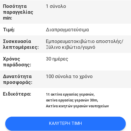
ΕΜΆΣ
Ποσότητα
1 σύνολο
παραγγελίας
min:
ΕΠΙΣΚΈΨΕΙΣ
Τιμή:
Διαπραγματεύσιμα
ΣΤΟ
ΕΡΓΟΣΤΆΣΙΟ
Συσκευασία
Εμπορευματοκιβώτιο αποστολής/
λεπτομέρειες:
Ξύλινο κιβώτιο/γυμνό
Χρόνος
30 ημέρες
ΈΛΕΓΧΟΣ
παράδοσης:
ΠΟΙΌΤΗΤΑΣ
Δυνατότητα
100 σύνολα το χρόνο
προσφοράς:
ΕΙΔΉΣΕΙΣ
Ειδικότερα:
,
1t ακτίνα εργασίας γερανών
,
ακτίνα εργασίας γερανών 30m
Ακτίνα κινητών γερανών ναυπηγείων
ΥΠΟΘΈΣΕΙΣ
ΚΑΛΎΤΕΡΗ ΤΙΜΉ
CONTACT