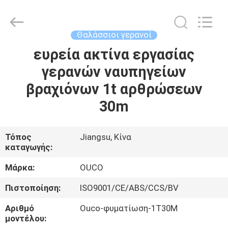
OUCO
INTERNATIONAL
GROUP
CO.,
LTD.
Θαλάσσιοι γερανοί
All
Rights
ευρεία ακτίνα εργασίας
ΣΠΊΤΙ
Reserved.
γερανών ναυπηγείων
ΠΡΟΪΌΝΤΑ
βραχιόνων 1t αρθρώσεων
30m
ΒΊΝΤΕΟ
Τόπος
Jiangsu, Κίνα
καταγωγής:
ΕΜΦΆΝΙΣΗ
VR
Μάρκα:
OUCO
Πιστοποίηση:
ISO9001/CE/ABS/CCS/BV
ΣΧΕΤΙΚΆ
Αριθμό
Ouco-φυματίωση-1T30M
ΜΕ
μοντέλου: