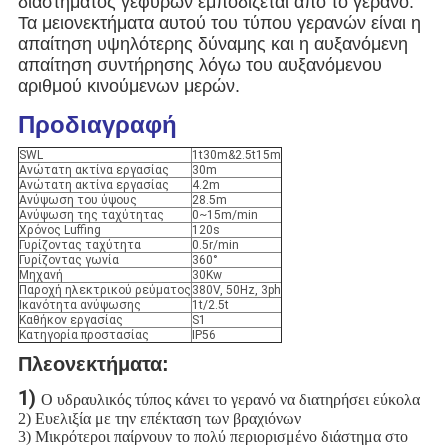
διαστήματος γεφυρών εμποδίζεται από το γερανό.
Τα μειονεκτήματα αυτού του τύπου γερανών είναι η
απαίτηση υψηλότερης δύναμης και η αυξανόμενη
απαίτηση συντήρησης λόγω του αυξανόμενου
αριθμού κινούμενων μερών.
Προδιαγραφή
SWL
1t30m&2.5t15m
Ανώτατη ακτίνα εργασίας
30m
Ανώτατη ακτίνα εργασίας
4.2m
Ανύψωση του ύψους
28.5m
Ανύψωση της ταχύτητας
0~15m/min
Χρόνος Luffing
120s
Γυρίζοντας ταχύτητα
0.5r/min
Γυρίζοντας γωνία
360°
Μηχανή
30Kw
Παροχή ηλεκτρικού ρεύματος
380V, 50Hz, 3ph
Ικανότητα ανύψωσης
1t/2.5t
Καθήκον εργασίας
S1
Κατηγορία προστασίας
IP56
Πλεονεκτήματα:
1) 
Ο υδραυλικός τύπος κάνει το γερανό να διατηρήσει εύκολα
2) Ευελιξία με την επέκταση των βραχιόνων
3) Μικρότεροι παίρνουν το πολύ περιορισμένο διάστημα στο 