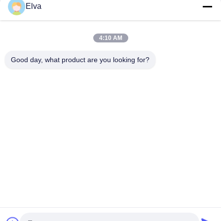
Elva
Ναυτικό συρματόσχοινο Premium OUCO
10T20M Knuckle Boom Lift Crane
4:10 AM
5T15M Κραϊβός υπεράκτιας χρήσης
Good day, what product are you looking for?
Λαϊκή κατηγορία
Όλα
Κάδος Αρπαγών 
Μηχανικός Κάδος 
Γερανών
Αρπαγών
Κάδος Αρπαγών 
Υδραυλικός Κάδος 
Clamshell
Αρπαγών
Ασύρματη Αρπαγή 
Θαλάσσιοι Γερανοί
Τηλεχειρισμού
Παράκτιος Γερανός 
Γερανοί 
Βάθρων
Καταστρωμάτων 
Πλοίων