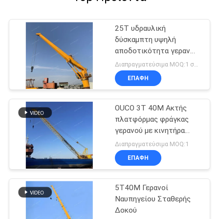
25T υδραυλική
δύσκαμπτη υψηλή
αποδοτικότητα γερανών
βραχιόνων θαλάσσια
Διαπραγματεύσιμα MOQ:1 σύνολο
ηλεκτρική για βαρέων
ΕΠΑΦΉ
καθηκόντων
OUCO 3T 40M Ακτής
πλατφόρμας φράγκας
γερανού με κινητήρα
ντίζελ
Διαπραγματεύσιμα MOQ:1
ΕΠΑΦΉ
5T40M Γερανοί
Ναυπηγείου Σταθερής
Δοκού