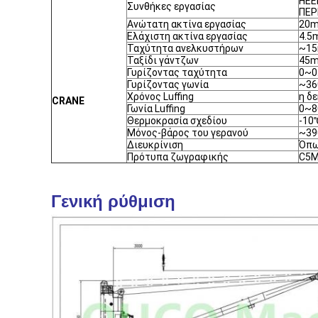
HEE
Συνθήκες εργασίας
ΠΕΡ
Ανώτατη ακτίνα εργασίας
20
Ελάχιστη ακτίνα εργασίας
4.5
Ταχύτητα ανελκυστήρων
~15
Ταξίδι γάντζων
45
Γυρίζοντας ταχύτητα
0~0
Γυρίζοντας γωνία
~36
Χρόνος Luffing
η δε
CRANE
Γωνία Luffing
0~8
Θερμοκρασία σχεδίου
-10
Μόνος-βάρος του γερανού
~39
Διευκρίνιση
Όπω
Πρότυπα ζωγραφικής
C5
Γενική ρύθμιση