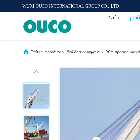
WUXI OUCO INTERNATIONAL GROUP CO., LTD
Σπίτι
Προϊό
Σπίτι
>
προϊόντα
>
Θαλάσσιοι γερανοί
>
20m προσαρμοσμέν