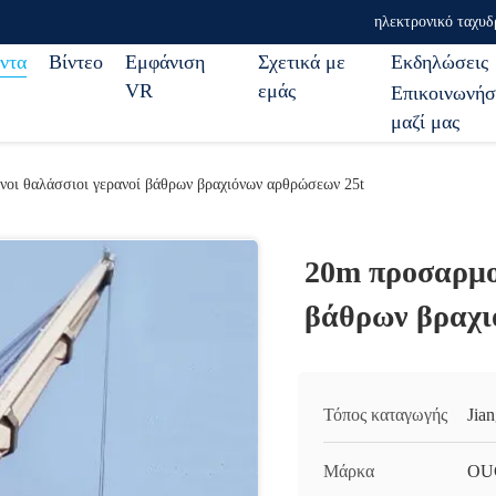
ηλεκτρονικό ταχυδ
ντα
Βίντεο
Εμφάνιση
Σχετικά με
Εκδηλώσεις
VR
εμάς
Επικοινωνήσ
μαζί μας
οι θαλάσσιοι γερανοί βάθρων βραχιόνων αρθρώσεων 25t
20m προσαρμο
βάθρων βραχι
Τόπος καταγωγής
Jia
Μάρκα
OU