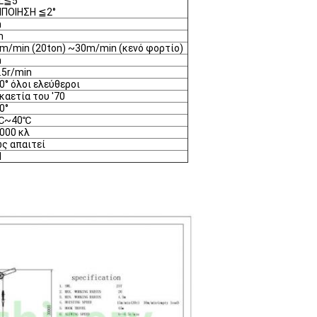
L≦5°
ΙΠΟΙΗΣΗ ≦2°
m
m
m/min (20ton) ~30m/min (κενό φορτίο)
m
.5r/min
0° όλοι ελεύθεροι
καετία του '70
0°
℃~40℃
000 κλ
ς απαιτεί
M