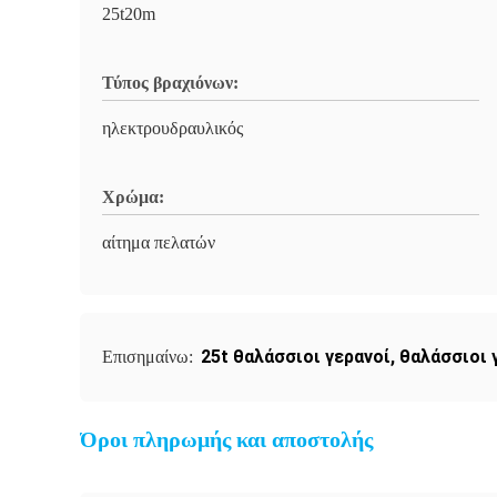
25t20m
Τύπος βραχιόνων:
ηλεκτρουδραυλικός
Χρώμα:
αίτημα πελατών
25t θαλάσσιοι γερανοί
,
θαλάσσιοι 
Επισημαίνω:
Όροι πληρωμής και αποστολής