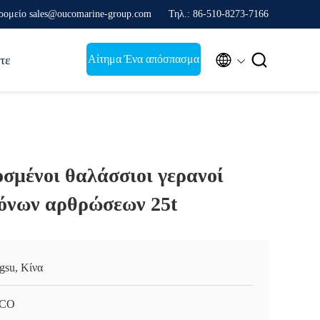
ρομείο sales@oucomarine-group.com
Τηλ.: 86-510-8273-7166


Αίτημα Ένα απόσπασμα
τε
σμένοι θαλάσσιοι γερανοί
όνων αρθρώσεων 25t
ngsu, Κίνα
CO