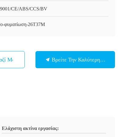
9001/CE/ABS/CCS/BV
o-φυματίωση-26T37M
αζί Μας
Βρείτε Την Καλύτερη Τιμή
Ελάχιστη ακτίνα εργασίας: