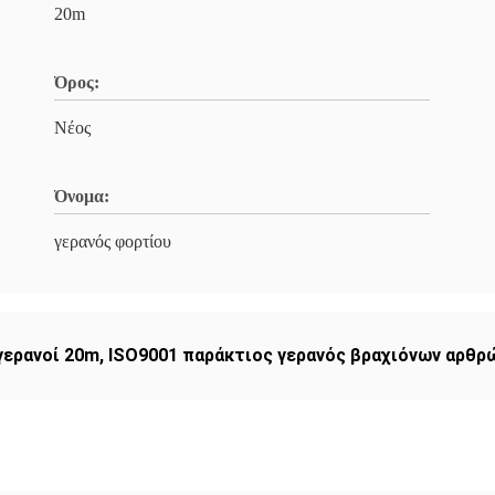
20m
Όρος:
Νέος
Όνομα:
γερανός φορτίου
γερανοί 20m
,
ISO9001 παράκτιος γερανός βραχιόνων αρθ