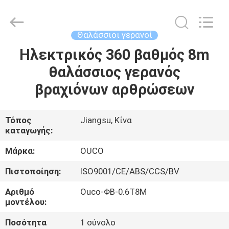
OUCO
INTERNATIONAL
GROUP
CO.,
LTD.
Θαλάσσιοι γερανοί
All
Rights
Ηλεκτρικός 360 βαθμός 8m
ΣΠΊΤΙ
Reserved.
θαλάσσιος γερανός
ΠΡΟΪΌΝΤΑ
βραχιόνων αρθρώσεων
ΒΊΝΤΕΟ
Τόπος
Jiangsu, Κίνα
καταγωγής:
ΕΜΦΆΝΙΣΗ
Μάρκα:
OUCO
VR
Πιστοποίηση:
ISO9001/CE/ABS/CCS/BV
Αριθμό
Ouco-ΦΒ-0.6T8M
ΣΧΕΤΙΚΆ
μοντέλου:
ΜΕ
Ποσότητα
1 σύνολο