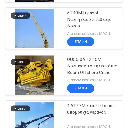
5T40M Γερανοί
Ναυπηγείου Σταθερής
Δοκού
Διαπραγματεύσιμα MOQ:1
ΕΠΑΦΉ
OUCO 0.9T21.6M
Δοκίμασε το τηλεσκόπιο
Boom Offshore Crane
Διαπραγματεύσιμα MOQ:1
ΕΠΑΦΉ
1,6T27M knuckle boom
υποβρύχια γερανός
Διαπραγματεύσιμα MOQ:1