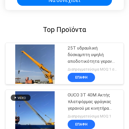
Να συνεχίσει
Top Προϊόντα
25T υδραυλική
δύσκαμπτη υψηλή
αποδοτικότητα γερανών
βραχιόνων θαλάσσια
Διαπραγματεύσιμα MOQ:1 σύνολο
ηλεκτρική για βαρέων
ΕΠΑΦΉ
καθηκόντων
OUCO 3T 40M Ακτής
πλατφόρμας φράγκας
γερανού με κινητήρα
ντίζελ
Διαπραγματεύσιμα MOQ:1
ΕΠΑΦΉ