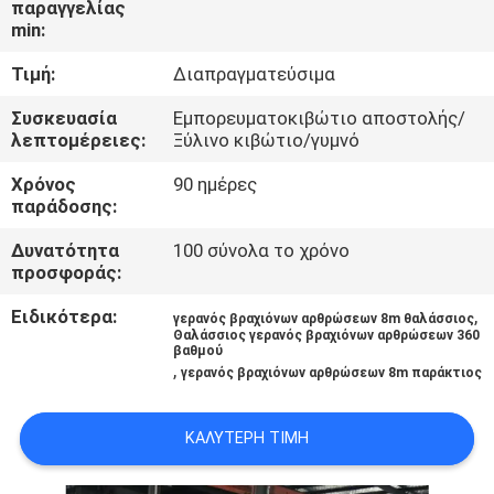
παραγγελίας
ΕΜΆΣ
min:
Τιμή:
Διαπραγματεύσιμα
ΕΠΙΣΚΈΨΕΙΣ
ΣΤΟ
Συσκευασία
Εμπορευματοκιβώτιο αποστολής/
λεπτομέρειες:
Ξύλινο κιβώτιο/γυμνό
ΕΡΓΟΣΤΆΣΙΟ
Χρόνος
90 ημέρες
παράδοσης:
ΈΛΕΓΧΟΣ
Δυνατότητα
100 σύνολα το χρόνο
ΠΟΙΌΤΗΤΑΣ
προσφοράς:
Ειδικότερα:
,
γερανός βραχιόνων αρθρώσεων 8m θαλάσσιος
ΕΙΔΉΣΕΙΣ
Θαλάσσιος γερανός βραχιόνων αρθρώσεων 360
βαθμού
,
γερανός βραχιόνων αρθρώσεων 8m παράκτιος
ΥΠΟΘΈΣΕΙΣ
ΚΑΛΎΤΕΡΗ ΤΙΜΉ
CONTACT