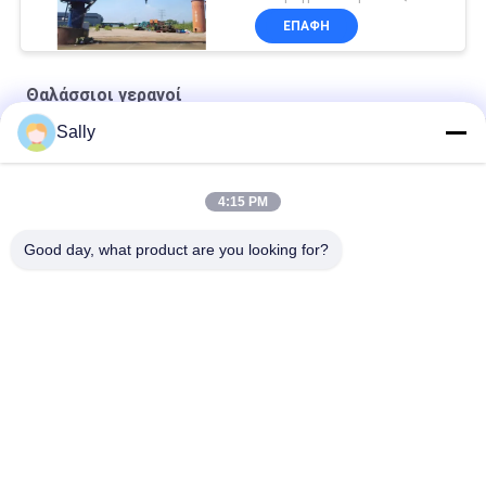
ΕΠΑΦΉ
Θαλάσσιοι γερανοί
Sally
Ναυτικό συρματόσχοινο Premium OUCO
10T20M Knuckle Boom Lift Crane
4:15 PM
5T15M Κραϊβός υπεράκτιας χρήσης
Good day, what product are you looking for?
Λαϊκή κατηγορία
Όλα
Κάδος Αρπαγών 
Μηχανικός Κάδος 
Γερανών
Αρπαγών
Κάδος Αρπαγών 
Υδραυλικός Κάδος 
Clamshell
Αρπαγών
Ασύρματη Αρπαγή 