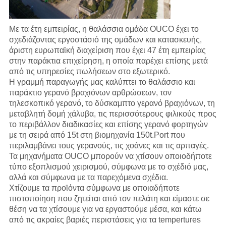
Με τα έτη εμπειρίας, η θαλάσσια ομάδα OUCO έχει το
σχεδιάζοντας εργοστάσιό της ομάδων και κατασκευής,
άριστη ευρωπαϊκή διαχείριση που έχει 47 έτη εμπειρίας
στην παράκτια επιχείρηση, η οποία παρέχει επίσης μετά
από τις υπηρεσίες πωλήσεων στο εξωτερικό.
Η γραμμή παραγωγής
μας
καλύπτει το θαλάσσιο και
παράκτιο γερανό βραχιόνων αρθρώσεων, τον
τηλεσκοπικό γερανό, το δύσκαμπτο γερανό βραχιόνων, τη
μεταβλητή δομή χάλυβα, τις περισσότερους φιλικούς προς
το περιβάλλον διαδικασίες και επίσης γερανό φορτηγών
με τη σειρά από 15t στη βιομηχανία 150t.Port που
περιλαμβάνει τους γερανούς, τις χοάνες και τις αρπαγές.
Τα μηχανήματα OUCO μπορούν να χτίσουν οποιοδήποτε
τύπο εξοπλισμού χειρισμού, σύμφωνα με το σχέδιό μας,
αλλά και σύμφωνα με τα παρεχόμενα σχέδια.
Χτίζουμε τα προϊόντα σύμφωνα με οποιαδήποτε
πιστοποίηση που ζητείται από τον πελάτη και είμαστε σε
θέση να τα χτίσουμε για να εργαστούμε μέσα, και κάτω
από τις ακραίες βαριές περιστάσεις για τα tempertures