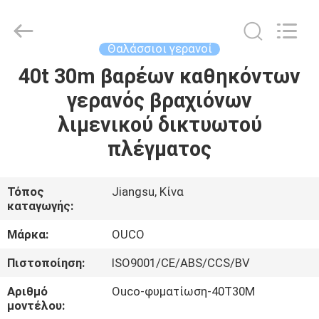
OUCO
INTERNATIONAL
GROUP
CO.,
LTD.
Θαλάσσιοι γερανοί
All
Rights
40t 30m βαρέων καθηκόντων
ΣΠΊΤΙ
Reserved.
γερανός βραχιόνων
ΠΡΟΪΌΝΤΑ
λιμενικού δικτυωτού
πλέγματος
ΒΊΝΤΕΟ
Τόπος
Jiangsu, Κίνα
καταγωγής:
ΕΜΦΆΝΙΣΗ
VR
Μάρκα:
OUCO
Πιστοποίηση:
ISO9001/CE/ABS/CCS/BV
ΣΧΕΤΙΚΆ
Αριθμό
Ouco-φυματίωση-40T30M
ΜΕ
μοντέλου: