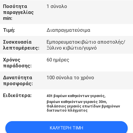
ΕΜΆΣ
Ποσότητα
1 σύνολο
παραγγελίας
min:
ΕΠΙΣΚΈΨΕΙΣ
Τιμή:
Διαπραγματεύσιμα
ΣΤΟ
ΕΡΓΟΣΤΆΣΙΟ
Συσκευασία
Εμπορευματοκιβώτιο αποστολής/
λεπτομέρειες:
Ξύλινο κιβώτιο/γυμνό
Χρόνος
60 ημέρες
ΈΛΕΓΧΟΣ
παράδοσης:
ΠΟΙΌΤΗΤΑΣ
Δυνατότητα
100 σύνολα το χρόνο
προσφοράς:
ΕΙΔΉΣΕΙΣ
Ειδικότερα:
,
40t βαρέων καθηκόντων γερανός
,
βαρέων καθηκόντων γερανός 30m
Θαλάσσιος γερανός επωτίδων βραχιόνων
ΥΠΟΘΈΣΕΙΣ
δικτυωτού πλέγματος
CONTACT
ΚΑΛΎΤΕΡΗ ΤΙΜΉ