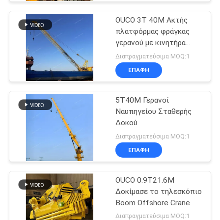
OUCO 3T 40M Ακτής
πλατφόρμας φράγκας
γερανού με κινητήρα
ντίζελ
Διαπραγματεύσιμα MOQ:1
ΕΠΑΦΉ
5T40M Γερανοί
Ναυπηγείου Σταθερής
Δοκού
Διαπραγματεύσιμα MOQ:1
ΕΠΑΦΉ
OUCO 0.9T21.6M
Δοκίμασε το τηλεσκόπιο
Boom Offshore Crane
Διαπραγματεύσιμα MOQ:1