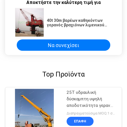
Αποκτήστε την καλύτερη τιμή για
40t 30m βαρέων καθηκόντων
γερανός βραχιόνων λιμενικού
δικτυωτού πλέγματος
Να συνεχίσει
Top Προϊόντα
25T υδραυλική
δύσκαμπτη υψηλή
αποδοτικότητα γερανών
βραχιόνων θαλάσσια
Διαπραγματεύσιμα MOQ:1 σύνολο
ηλεκτρική για βαρέων
ΕΠΑΦΉ
καθηκόντων