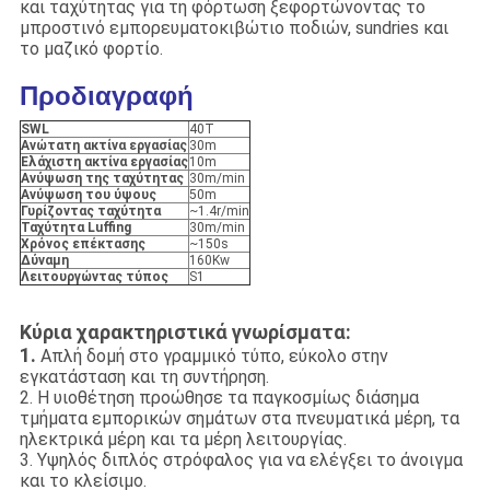
και ταχύτητας για τη φόρτωση ξεφορτώνοντας το
μπροστινό εμπορευματοκιβώτιο ποδιών, sundries και
το μαζικό φορτίο.
Προδιαγραφή
SWL
40T
Ανώτατη ακτίνα εργασίας
30m
Ελάχιστη ακτίνα εργασίας
10m
Ανύψωση της ταχύτητας
30m/min
Ανύψωση του ύψους
50m
Γυρίζοντας ταχύτητα
~1.4r/min
Ταχύτητα Luffing
30m/min
Χρόνος επέκτασης
~150s
Δύναμη
160Kw
Λειτουργώντας τύπος
S1
Κύρια χαρακτηριστικά γνωρίσματα:
1.
Απλή δομή στο γραμμικό τύπο, εύκολο στην
εγκατάσταση και τη συντήρηση.
2. Η υιοθέτηση προώθησε τα παγκοσμίως διάσημα
τμήματα εμπορικών σημάτων στα πνευματικά μέρη, τα
ηλεκτρικά μέρη και τα μέρη λειτουργίας.
3. Υψηλός διπλός στρόφαλος για να ελέγξει το άνοιγμα
και το κλείσιμο.