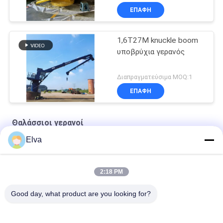
ΕΠΑΦΉ
1,6T27M knuckle boom
υποβρύχια γερανός
Διαπραγματεύσιμα MOQ:1
ΕΠΑΦΉ
Θαλάσσιοι γερανοί
Elva
Ναυτικό συρματόσχοινο Premium OUCO
10T20M Knuckle Boom Lift Crane
2:18 PM
5T15M Κραϊβός υπεράκτιας χρήσης
Good day, what product are you looking for?
Λαϊκή κατηγορία
Όλα