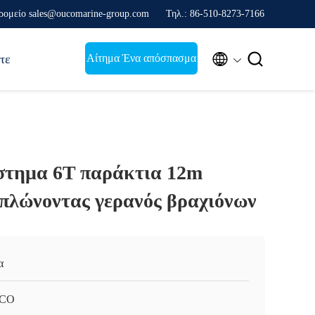
ρομείο sales@oucomarine-group.com
Τηλ.: 86-510-8273-7166


Αίτημα Ένα απόσπασμα
τε
στημα 6T παράκτια 12m
ιπλώνοντας γερανός βραχιόνων
α
CO