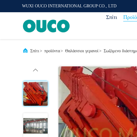
WUXI OUCO INTERNATIONAL GROUP CO., LTD
Σπίτι
Προϊό
Σπίτι
>
προϊόντα
>
Θαλάσσιοι γερανοί
>
Σωζόμενο διάστημ