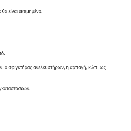
θα είναι εκτιμημένο.
τό.
 ο σφιγκτήρας ανελκυστήρων, η αρπαγή, κ.λπ. ως 
εγκαταστάσεων.