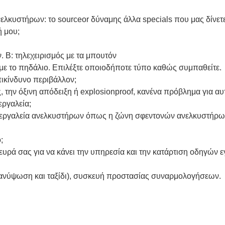
ελκυστήρων: το sourceor δύναμης άλλα specials που μας δίνετε 
ή μου;
 Β: τηλεχειρισμός με τα μπουτόν
με το πηδάλιο. Επιλέξτε οποιοδήποτε τύπο καθώς συμπαθείτε.
πικίνδυνο περιβάλλον;
την όξινη απόδειξη ή explosionproof, κανένα πρόβλημα για αυ
εργαλεία;
 εργαλεία ανελκυστήρων όπως η ζώνη σφεντονών ανελκυστήρων,
;
λευρά σας για να κάνει την υπηρεσία και την κατάρτιση οδηγών 
(ανύψωση και ταξίδι), συσκευή προστασίας συναρμολογήσεων.