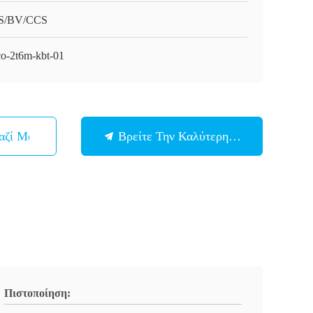
S/BV/CCS
o-2t6m-kbt-01
αζί Μας
Βρείτε Την Καλύτερη Τιμή
Πιστοποίηση: