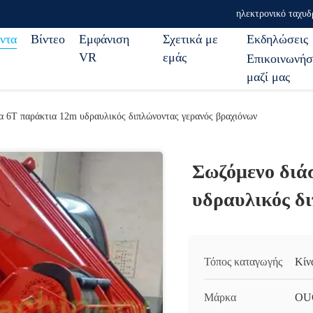
ηλεκτρονικό ταχυδ
ντα
Βίντεο
Εμφάνιση
Σχετικά με
Εκδηλώσεις
VR
εμάς
Επικοινωνήσ
μαζί μας
α 6T παράκτια 12m υδραυλικός διπλώνοντας γερανός βραχιόνων
Σωζόμενο διά
υδραυλικός δ
Τόπος καταγωγής
Κίν
Μάρκα
OU