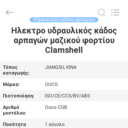
OUCO
INTERNATIONAL
GROUP
CO.,
LTD.
Υδραυλικός κάδος αρπαγών
All
Rights
Ηλεκτρο υδραυλικός κάδος
ΣΠΊΤΙ
Reserved.
αρπαγών μαζικού φορτίου
ΠΡΟΪΌΝΤΑ
Clamshell
ΒΊΝΤΕΟ
Τόπος
JIANGSU, ΚΙΝΑ
καταγωγής:
ΕΜΦΆΝΙΣΗ
Μάρκα:
OUCO
VR
Πιστοποίηση:
ISO/CE/CCS/BV/ABS
Αριθμό
Ouco-CGB
ΣΧΕΤΙΚΆ
μοντέλου:
ΜΕ
Ποσότητα
1 σύνολο