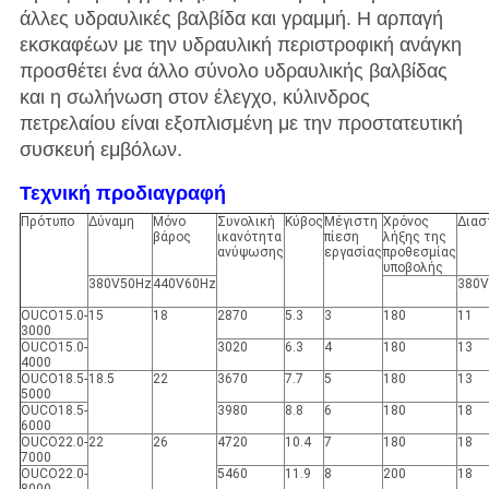
άλλες υδραυλικές βαλβίδα και γραμμή. Η αρπαγή
εκσκαφέων με την υδραυλική περιστροφική ανάγκη
προσθέτει ένα άλλο σύνολο υδραυλικής βαλβίδας
και η σωλήνωση στον έλεγχο, κύλινδρος
πετρελαίου είναι εξοπλισμένη με την προστατευτική
συσκευή εμβόλων.
Τεχνική προδιαγραφή
Πρότυπο
Δύναμη
Μόνο
Συνολική
Κύβος
Μέγιστη
Χρόνος
Διασ
βάρος
ικανότητα
πίεση
λήξης της
ανύψωσης
εργασίας
προθεσμίας
υποβολής
380V50Hz
440V60Hz
380V
OUCO15.0-
15
18
2870
5.3
3
180
11
3000
OUCO15.0-
3020
6.3
4
180
13
4000
OUCO18.5-
18.5
22
3670
7.7
5
180
13
5000
OUCO18.5-
3980
8.8
6
180
18
6000
OUCO22.0-
22
26
4720
10.4
7
180
18
7000
OUCO22.0-
5460
11.9
8
200
18