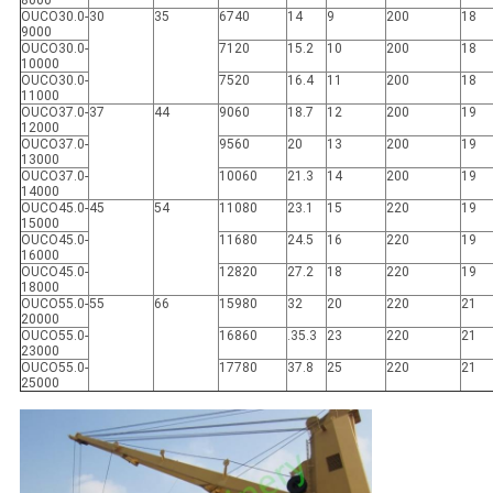
8000
OUCO30.0-
30
35
6740
14
9
200
18
9000
OUCO30.0-
7120
15.2
10
200
18
10000
OUCO30.0-
7520
16.4
11
200
18
11000
OUCO37.0-
37
44
9060
18.7
12
200
19
12000
OUCO37.0-
9560
20
13
200
19
13000
OUCO37.0-
10060
21.3
14
200
19
14000
OUCO45.0-
45
54
11080
23.1
15
220
19
15000
OUCO45.0-
11680
24.5
16
220
19
16000
OUCO45.0-
12820
27.2
18
220
19
18000
OUCO55.0-
55
66
15980
32
20
220
21
20000
OUCO55.0-
16860
.35.3
23
220
21
23000
OUCO55.0-
17780
37.8
25
220
21
25000