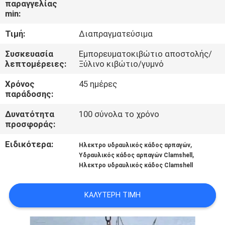
παραγγελίας
ΕΜΆΣ
min:
Τιμή:
Διαπραγματεύσιμα
ΕΠΙΣΚΈΨΕΙΣ
ΣΤΟ
Συσκευασία
Εμπορευματοκιβώτιο αποστολής/
λεπτομέρειες:
Ξύλινο κιβώτιο/γυμνό
ΕΡΓΟΣΤΆΣΙΟ
Χρόνος
45 ημέρες
παράδοσης:
ΈΛΕΓΧΟΣ
Δυνατότητα
100 σύνολα το χρόνο
ΠΟΙΌΤΗΤΑΣ
προσφοράς:
Ειδικότερα:
,
Ηλεκτρο υδραυλικός κάδος αρπαγών
ΕΙΔΉΣΕΙΣ
,
Υδραυλικός κάδος αρπαγών Clamshell
Ηλεκτρο υδραυλικός κάδος Clamshell
ΥΠΟΘΈΣΕΙΣ
ΚΑΛΎΤΕΡΗ ΤΙΜΉ
CONTACT