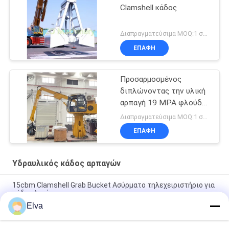
Clamshell κάδος
Διαπραγματεύσιμα MOQ:1 σύνολο
ΕΠΑΦΉ
Προσαρμοσμένος
διπλώνοντας την υλική
αρπαγή 19 MPA φλούδας
χειριστών απορρίματος
Διαπραγματεύσιμα MOQ:1 σύνολο
βραχιόνων
ΕΠΑΦΉ
Υδραυλικός κάδος αρπαγών
15cbm Clamshell Grab Bucket Ασύρματο τηλεχειριστήριο για
χύδη υλικά
Elva
12CBM ραδιο τηλεχειρισμός κάδων αρπαγών Clamshell για το
μαζικό υλικό