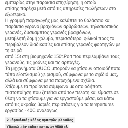
εμπειρίας στην παράκτια επιχείρηση, η οποία
επίσης παρέχει
μετά από τις υπηρεσίες πωλήσεων στο
εξωτερικό.
Η γραμμή παραγωγής
μας
καλύπτει το θαλάσσιο και
παράκτιο γερανό βραχιόνων αρθρώσεων, τηλεσκοπικός
γερανός, δύσκαμπτος γερανός
βραχιόνων,
μεταβλητή δομή χάλυβα, περισσότεροι φιλικοί προς το
περιβάλλον διαδικασίες και επίσης γερανός φορτηγών με
τη σειρά
από 15t στη βιομηχανία 150t.Port που περιλαμβάνει τους
γερανούς, τις χοάνες και τις αρπαγές.
Τα μηχανήματα OUCO μπορούν να χτίσουν οποιοδήποτε
τύπο εξοπλισμού χειρισμού, σύμφωνα με το σχέδιό μας,
αλλά και σύμφωνα με τα παρεχόμενα σχέδια.
Χτίζουμε τα προϊόντα σύμφωνα με οποιαδήποτε
πιστοποίηση που ζητείται από τον πελάτη και είμαστε σε
θέση να τα χτίσουμε για να εργαστούμε μέσα, και κάτω
από τις ακραίες βαριές περιστάσεις για τα tempertures
εργασίας - 40C αναλόγως.
2 υδραυλικός κάδος αρπαγών φλούδας
Υδραυλικός κάδος αρπαγών 9500 κλ