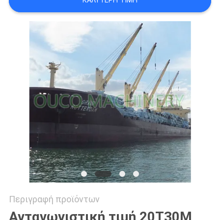
ΚΑΛΎΤΕΡΗ ΤΙΜΉ
US
SITEMAP
ΠΟΛΙΤΙΚΉ
ΑΠΟΡΡΉΤΟΥ
Περιγραφή προϊόντων
Ανταγωνιστική τιμή 20T30M