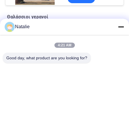
Θαλάσσιοι γερανοί
Natalie
Ναυτικό συρματόσχοινο Premium OUCO
10T20M Knuckle Boom Lift Crane
4:21 AM
5T15M Κραϊβός υπεράκτιας χρήσης
Good day, what product are you looking for?
Λαϊκή κατηγορία
Όλα
Κάδος Αρπαγών 
Μηχανικός Κάδος 
Γερανών
Αρπαγών
Κάδος Αρπαγών 
Υδραυλικός Κάδος 
Clamshell
Αρπαγών
Ασύρματη Αρπαγή 
Θαλάσσιοι Γερανοί
Τηλεχειρισμού