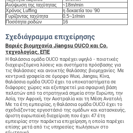
Ανύψωση της ταχύτητας
~18m/min
Χρόνος Luffing
η δεκαετία του '90
Γυρίζοντας ταχύτητα
0.5~1r/min
Ποσότητα ροδών
16
Σχεδιάγραμμα επιχείρησης
Βαριές βιομηχανία Jiangsu OUCO και Co.
τεχνολογίας, ΕΠΕ
Η θαλάσσια ομάδα OUCO παρέχει υψηλό - ποιοτικές
διαχειριζόμενα λύσεις και συστήματα πρόσβασης για
τις θαλάσσιες και ανοικτής θαλάσσης βιομηχανίες. Με
κεντρικά γραφεία σε όμορφο Wuxi, Jiangsu, Κίνα,
θαλάσσια ομάδα OUCO έχει τα υποκαταστήματα σε
διάφορες χώρες και εξυπηρετεί μια σφαιρική βάση
πελατών από τα στρατηγικά σημεία στην Ευρώπη, την
Ασία, την Αφρική, την Αυστραλία και τη Μέση Ανατολή.
Με τα έτη εμπειρίας, η θαλάσσια ομάδα OUCO έχει το
σχεδιάζοντας εργοστάσιό της ομάδων και κατασκευής,
άριστη ευρωπαϊκή διαχείριση που έχει 47 έτη
εμπειρίας στην παράκτια επιχείρηση, η οποία παρέχει
επίσης μετά από τις υπηρεσίες πωλήσεων στο
εξωτερικό.