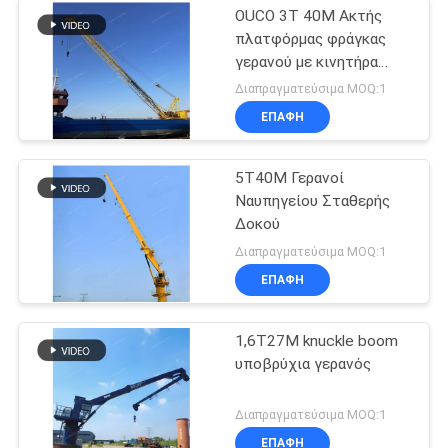
OUCO 3T 40M Ακτής
πλατφόρμας φράγκας
γερανού με κινητήρα
ντίζελ
Διαπραγματεύσιμα MOQ:1
ΕΠΑΦΉ
5T40M Γερανοί
Ναυπηγείου Σταθερής
Δοκού
Διαπραγματεύσιμα MOQ:1
ΕΠΑΦΉ
1,6T27M knuckle boom
υποβρύχια γερανός
Διαπραγματεύσιμα MOQ:1
ΕΠΑΦΉ