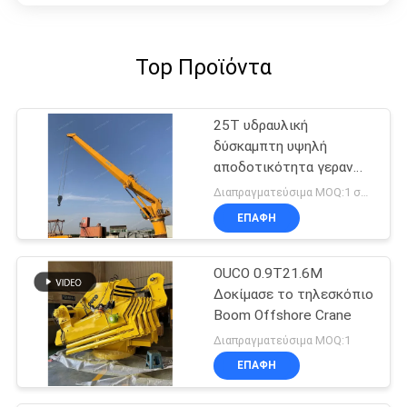
Top Προϊόντα
25T υδραυλική
δύσκαμπτη υψηλή
αποδοτικότητα γερανών
βραχιόνων θαλάσσια
Διαπραγματεύσιμα MOQ:1 σύνολο
ηλεκτρική για βαρέων
ΕΠΑΦΉ
καθηκόντων
OUCO 0.9T21.6M
Δοκίμασε το τηλεσκόπιο
Boom Offshore Crane
Διαπραγματεύσιμα MOQ:1
ΕΠΑΦΉ