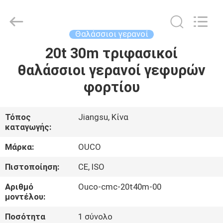
OUCO
INTERNATIONAL
GROUP
CO.,
LTD.
Θαλάσσιοι γερανοί
All
Rights
20t 30m τριφασικοί
ΣΠΊΤΙ
Reserved.
θαλάσσιοι γερανοί γεφυρών
ΠΡΟΪΌΝΤΑ
φορτίου
ΒΊΝΤΕΟ
Τόπος
Jiangsu, Κίνα
καταγωγής:
ΕΜΦΆΝΙΣΗ
Μάρκα:
OUCO
VR
Πιστοποίηση:
CE, ISO
Αριθμό
Ouco-cmc-20t40m-00
ΣΧΕΤΙΚΆ
μοντέλου:
ΜΕ
Ποσότητα
1 σύνολο