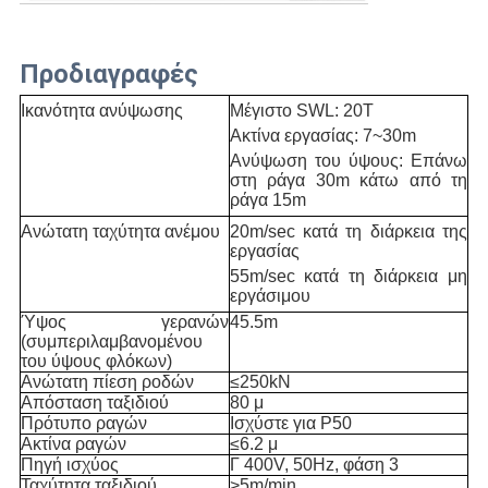
Προδιαγραφές
Ικανότητα ανύψωσης
Μέγιστο SWL: 20T
Ακτίνα εργασίας: 7~30m
Ανύψωση του ύψους: Επάνω
στη ράγα 30m κάτω από τη
ράγα 15m
Ανώτατη ταχύτητα ανέμου
20m/sec κατά τη διάρκεια της
εργασίας
55m/sec κατά τη διάρκεια μη
εργάσιμου
Ύψος γερανών
45.5m
(συμπεριλαμβανομένου
του ύψους φλόκων)
Ανώτατη πίεση ροδών
≤250kN
Απόσταση ταξιδιού
80 μ
Πρότυπο ραγών
Ισχύστε για P50
Ακτίνα ραγών
≤6.2 μ
Πηγή ισχύος
Γ 400V, 50Hz, φάση 3
Ταχύτητα ταξιδιού
>5m/min