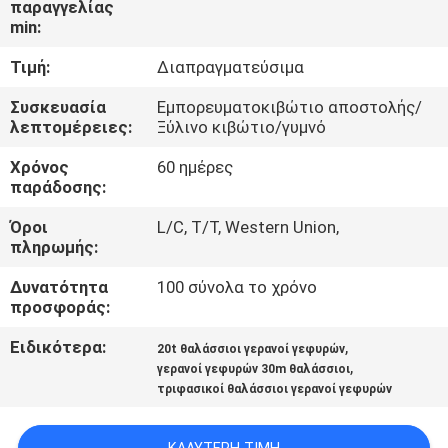
παραγγελίας
ΕΜΆΣ
min:
Τιμή:
Διαπραγματεύσιμα
ΕΠΙΣΚΈΨΕΙΣ
ΣΤΟ
Συσκευασία
Εμπορευματοκιβώτιο αποστολής/
λεπτομέρειες:
Ξύλινο κιβώτιο/γυμνό
ΕΡΓΟΣΤΆΣΙΟ
Χρόνος
60 ημέρες
παράδοσης:
ΈΛΕΓΧΟΣ
Όροι
L/C, T/T, Western Union,
ΠΟΙΌΤΗΤΑΣ
πληρωμής:
Δυνατότητα
100 σύνολα το χρόνο
ΕΙΔΉΣΕΙΣ
προσφοράς:
Ειδικότερα:
,
20t θαλάσσιοι γερανοί γεφυρών
ΥΠΟΘΈΣΕΙΣ
,
γερανοί γεφυρών 30m θαλάσσιοι
τριφασικοί θαλάσσιοι γερανοί γεφυρών
CONTACT