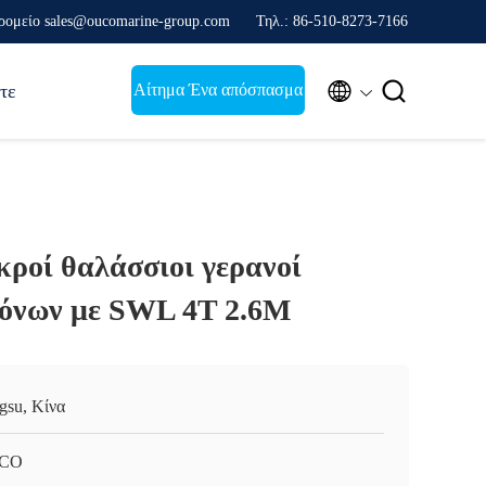
ρομείο sales@oucomarine-group.com
Τηλ.: 86-510-8273-7166


Αίτημα Ένα απόσπασμα
τε
κροί θαλάσσιοι γερανοί
όνων με SWL 4T 2.6M
ngsu, Κίνα
CO