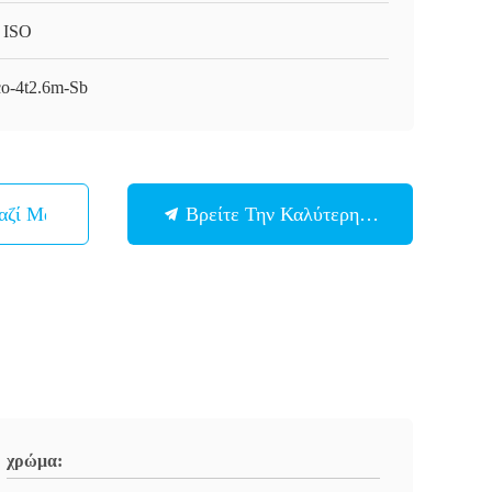
 ISO
o-4t2.6m-Sb
αζί Μας
Βρείτε Την Καλύτερη Τιμή
χρώμα: