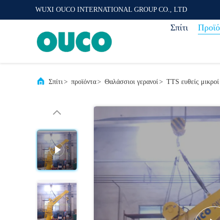
WUXI OUCO INTERNATIONAL GROUP CO., LTD
Σπίτι
Προϊό
Σπίτι
>
προϊόντα
>
Θαλάσσιοι γερανοί
>
TTS ευθείς μικρο