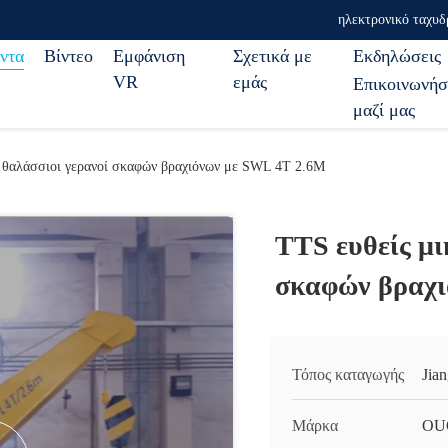
ηλεκτρονικό ταχυδ
ντα
Βίντεο
Εμφάνιση
Σχετικά με
Εκδηλώσεις
VR
εμάς
Επικοινωνήσ
μαζί μας
ί θαλάσσιοι γερανοί σκαφών βραχιόνων με SWL 4T 2.6M
TTS ευθείς μι
σκαφών βραχι
Τόπος καταγωγής
Jia
Μάρκα
OU