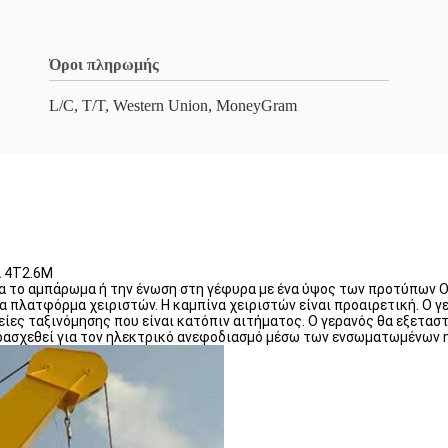
Όροι πληρωμής
L/C, T/T, Western Union, MoneyGram
L 4T2.6M
ια το αμπάρωμα ή την ένωση στη γέφυρα με ένα ύψος των προτύπων O
α πλατφόρμα χειριστών. Η καμπίνα χειριστών είναι προαιρετική. Ο γ
ς ταξινόμησης που είναι κατόπιν αιτήματος. Ο γερανός θα εξεταστε
ρασχεθεί για τον ηλεκτρικό ανεφοδιασμό μέσω των ενσωματωμένων 