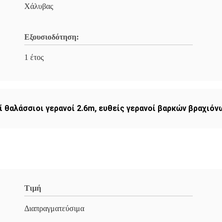
Χάλυβας
Εξουσιοδότηση:
1 έτος
ί θαλάσσιοι γερανοί 2.6m
,
ευθείς γερανοί βαρκών βραχιόν
Τιμή
Διαπραγματεύσιμα