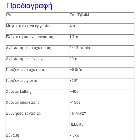
Προδιαγραφή
SWL
Το 1T@4M
Μέγιστη ακτίνα εργασίας
4m
Ελάχιστη ακτίνα εργασίας
1.7m
Ανύψωση της ταχύτητας
0~15m/min
Ανύψωση του ύψους
20m
Γυρίζοντας ταχύτητα
~0.8r/min
Γυρίζοντας γωνία
360º
Χρόνος Luffing
~40s
Χρόνος επέκτασης
~150s
Συνθήκες εργασίας
TRIM≦2º
HEEL≦5º
Δύναμη
7.5kw