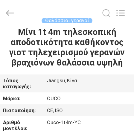
OUCO
INTERNATIONAL
GROUP
CO.,
LTD.
Θαλάσσιοι γερανοί
All
Rights
Μίνι 1t 4m τηλεσκοπική
ΣΠΊΤΙ
Reserved.
αποδοτικότητα καθήκοντος
ΠΡΟΪΌΝΤΑ
γιοτ τηλεχειρισμού γερανών
βραχιόνων θαλάσσια υψηλή
ΒΊΝΤΕΟ
Τόπος
Jiangsu, Κίνα
καταγωγής:
ΕΜΦΆΝΙΣΗ
VR
Μάρκα:
OUCO
Πιστοποίηση:
CE, ISO
ΣΧΕΤΙΚΆ
Αριθμό
Ouco-1t4m-YC
ΜΕ
μοντέλου: