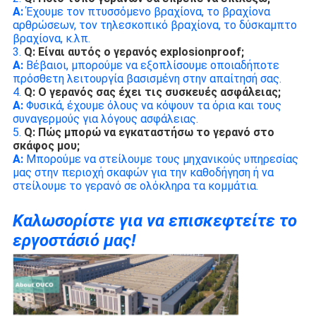
Α:
 Έχουμε τον πτυσσόμενο βραχίονα, το βραχίονα 
αρθρώσεων, τον τηλεσκοπικό βραχίονα, το δύσκαμπτο 
βραχίονα, κ.λπ.
3. 
Q: Είναι αυτός ο γερανός explosionproof;
Α:
 Βέβαιοι, μπορούμε να εξοπλίσουμε οποιαδήποτε 
πρόσθετη λειτουργία βασισμένη στην απαίτησή σας.
4. 
Q: Ο γερανός σας έχει τις συσκευές ασφάλειας;
Α:
 Φυσικά, έχουμε όλους να κόψουν τα όρια και τους 
συναγερμούς για λόγους ασφάλειας.
5. 
Q: Πώς μπορώ να εγκαταστήσω το γερανό στο 
σκάφος μου;
Α:
 Μπορούμε να στείλουμε τους μηχανικούς υπηρεσίας 
μας στην περιοχή σκαφών για την καθοδήγηση ή να 
στείλουμε το γερανό σε ολόκληρα τα κομμάτια.
Καλωσορίστε για να επισκεφτείτε το 
εργοστάσιό μας!