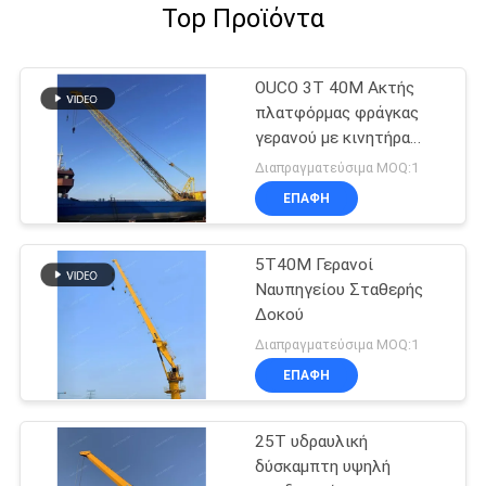
Top Προϊόντα
OUCO 3T 40M Ακτής
πλατφόρμας φράγκας
γερανού με κινητήρα
ντίζελ
Διαπραγματεύσιμα MOQ:1
ΕΠΑΦΉ
5T40M Γερανοί
Ναυπηγείου Σταθερής
Δοκού
Διαπραγματεύσιμα MOQ:1
ΕΠΑΦΉ
25T υδραυλική
δύσκαμπτη υψηλή