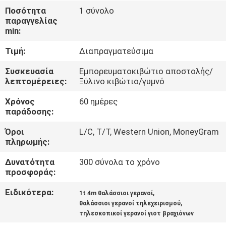
ΕΜΆΣ
Ποσότητα
1 σύνολο
παραγγελίας
min:
ΕΠΙΣΚΈΨΕΙΣ
Τιμή:
Διαπραγματεύσιμα
ΣΤΟ
ΕΡΓΟΣΤΆΣΙΟ
Συσκευασία
Εμπορευματοκιβώτιο αποστολής/
λεπτομέρειες:
Ξύλινο κιβώτιο/γυμνό
Χρόνος
60 ημέρες
ΈΛΕΓΧΟΣ
παράδοσης:
ΠΟΙΌΤΗΤΑΣ
Όροι
L/C, T/T, Western Union, MoneyGram
πληρωμής:
ΕΙΔΉΣΕΙΣ
Δυνατότητα
300 σύνολα το χρόνο
προσφοράς:
ΥΠΟΘΈΣΕΙΣ
Ειδικότερα:
,
1t 4m θαλάσσιοι γερανοί
,
θαλάσσιοι γερανοί τηλεχειρισμού
τηλεσκοπικοί γερανοί γιοτ βραχιόνων
CONTACT