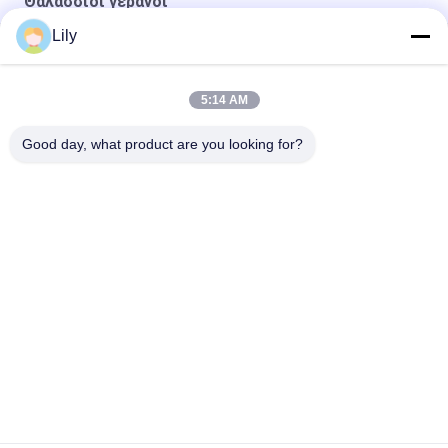
Θαλάσσιοι γερανοί
Lily
Ναυτικό συρματόσχοινο Premium OUCO
10T20M Knuckle Boom Lift Crane
5:14 AM
5T15M Κραϊβός υπεράκτιας χρήσης
Good day, what product are you looking for?
Λαϊκή κατηγορία
Όλα
Κάδος Αρπαγών 
Μηχανικός Κάδος 
Γερανών
Αρπαγών
Κάδος Αρπαγών 
Υδραυλικός Κάδος 
Clamshell
Αρπαγών
Ασύρματη Αρπαγή 
Θαλάσσιοι Γερανοί
Τηλεχειρισμού
Παράκτιος Γερανός 
Γερανοί 
Βάθρων
Καταστρωμάτων 