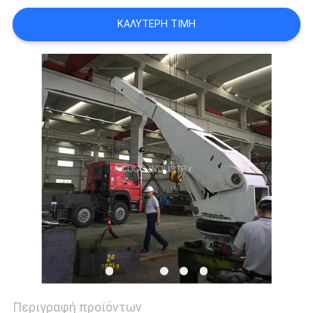
US
ΚΑΛΎΤΕΡΗ ΤΙΜΉ
SITEMAP
ΠΟΛΙΤΙΚΉ
ΑΠΟΡΡΉΤΟΥ
Περιγραφή προϊόντων