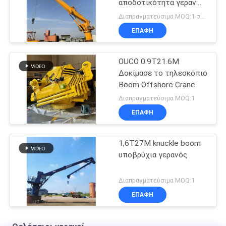
αποδοτικότητα γερανών
βραχιόνων θαλάσσια
Διαπραγματεύσιμα MOQ:1 σύνολο
ηλεκτρική για βαρέων
ΕΠΑΦΉ
καθηκόντων
OUCO 0.9T21.6M
Δοκίμασε το τηλεσκόπιο
Boom Offshore Crane
Διαπραγματεύσιμα MOQ:1
ΕΠΑΦΉ
1,6T27M knuckle boom
υποβρύχια γερανός
Διαπραγματεύσιμα MOQ:1
ΕΠΑΦΉ