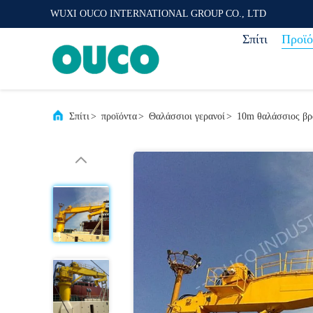
WUXI OUCO INTERNATIONAL GROUP CO., LTD
Σπίτι
Προϊό
Σπίτι
>
προϊόντα
>
Θαλάσσιοι γερανοί
>
10m θαλάσσιος βρ