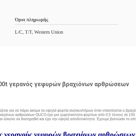
Όροι πληρωμής
L/C, T/T, Western Union
00t γερανός γεφυρών βραχιόνων αρθρώσεων
ι για να πάρει ακόμα τα υψηλά φορτία ανελκυστήρων όταν επεκτείνεται ο βραχίονα
βραχιόνων αρθρώσεων OUCO έχει μια χωρητικότητα φορτίων από 0,5 τόνους σε 150
 εύκολο να διατηρηθεί και έχει την υψηλή αποδοτικότητα. Έχουμε βελτιώσει το επίπ
ύς γερανούς γεφυρών βραχιόνων αρθρώσεων