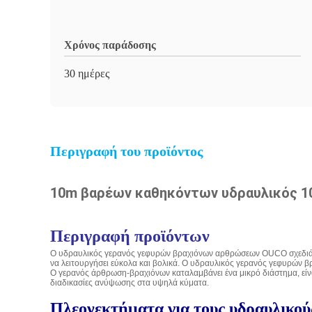
Χρόνος παράδοσης
30 ημέρες
Περιγραφή του προϊόντος
10m βαρέων καθηκόντων υδραυλικός 1
Περιγραφή προϊόντων
Ο υδραυλικός γερανός γεφυρών βραχιόνων αρθρώσεων OUCO σχεδιάζετα
να λειτουργήσει εύκολα και βολικά. Ο υδραυλικός γερανός γεφυρών 
Ο γερανός άρθρωση-βραχιόνων καταλαμβάνει ένα μικρό διάστημα, είναι
διαδικασίες ανύψωσης στα υψηλά κύματα.
Πλεονεκτήματα για τους υδραυλικο