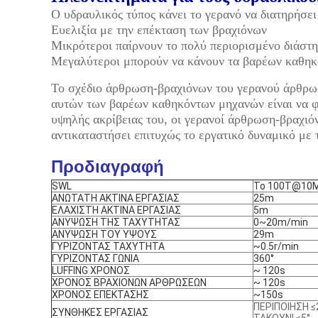
Ο υδραυλικός τύπος κάνει το γερανό να διατηρήσε
Ευελιξία με την επέκταση των βραχιόνων
Μικρότεροι παίρνουν το πολύ περιορισμένο διάστ
Μεγαλύτεροι μπορούν να κάνουν τα βαρέων καθηκό
Το σχέδιο άρθρωση-βραχιόνων του γερανού άρθρωση
αυτών των βαρέων καθηκόντων μηχανών είναι να φο
υψηλής ακρίβειας του, οι γερανοί άρθρωση-βραχιό
αντικαταστήσει επιτυχώς το εργατικό δυναμικό με
Προδιαγραφή
SWL
Το 100T@10
ΑΝΩΤΑΤΗ ΑΚΤΙΝΑ ΕΡΓΑΣΙΑΣ
25m
ΕΛΑΧΙΣΤΗ ΑΚΤΙΝΑ ΕΡΓΑΣΙΑΣ
5m
ΑΝΥΨΩΣΗ ΤΗΣ ΤΑΧΥΤΗΤΑΣ
0~20m/min
ΑΝΥΨΩΣΗ ΤΟΥ ΥΨΟΥΣ
29m
ΓΥΡΙΖΟΝΤΑΣ ΤΑΧΥΤΗΤΑ
~0.5r/min
ΓΥΡΙΖΟΝΤΑΣ ΓΩΝΙΑ
360°
LUFFING ΧΡΟΝΟΣ
~ 120s
ΧΡΟΝΟΣ ΒΡΑΧΙΟΝΩΝ ΑΡΘΡΩΣΕΩΝ
~ 120s
ΧΡΟΝΟΣ ΕΠΕΚΤΑΣΗΣ
~150s
ΠΕΡΙΠΟΙΗΣΗ ≤
ΣΥΝΘΗΚΕΣ ΕΡΓΑΣΙΑΣ