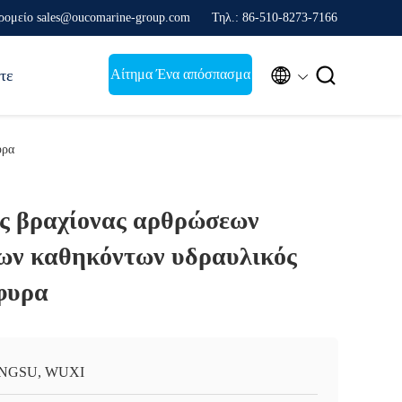
ρομείο sales@oucomarine-group.com
Τηλ.: 86-510-8273-7166


Αίτημα Ένα απόσπασμα
τε
υρα
ς βραχίονας αρθρώσεων
ων καθηκόντων υδραυλικός
έφυρα
ANGSU, WUXI