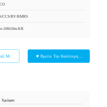
CO
S/CCS/BV/RMRS
o-100t10m-KB
αζί Μας
Βρείτε Την Καλύτερη Τιμή
Χρώμα: