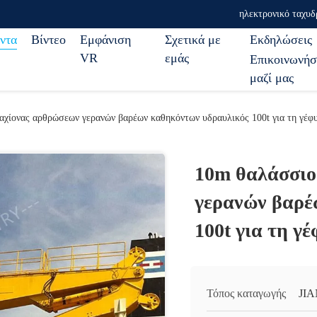
ηλεκτρονικό ταχυδ
ντα
Βίντεο
Εμφάνιση
Σχετικά με
Εκδηλώσεις
VR
εμάς
Επικοινωνήσ
μαζί μας
αχίονας αρθρώσεων γερανών βαρέων καθηκόντων υδραυλικός 100t για τη γέφ
10m θαλάσσιο
γερανών βαρέ
100t για τη γ
Τόπος καταγωγής
JI