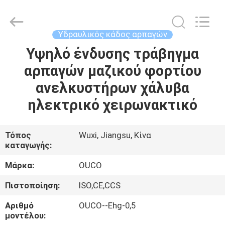
OUCO
INTERNATIONAL
GROUP
CO.,
LTD.
Υδραυλικός κάδος αρπαγών
All
Rights
Υψηλό ένδυσης τράβηγμα
ΣΠΊΤΙ
Reserved.
αρπαγών μαζικού φορτίου
ΠΡΟΪΌΝΤΑ
ανελκυστήρων χάλυβα
ηλεκτρικό χειρωνακτικό
ΒΊΝΤΕΟ
Τόπος
Wuxi, Jiangsu, Κίνα
καταγωγής:
ΕΜΦΆΝΙΣΗ
VR
Μάρκα:
OUCO
Πιστοποίηση:
ISO,CE,CCS
ΣΧΕΤΙΚΆ
Αριθμό
OUCO--Ehg-0,5
ΜΕ
μοντέλου: