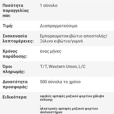
ΕΜΆΣ
Ποσότητα
1 σύνολο
παραγγελίας
min:
ΕΠΙΣΚΈΨΕΙΣ
Τιμή:
Διαπραγματεύσιμα
ΣΤΟ
ΕΡΓΟΣΤΆΣΙΟ
Συσκευασία
Εμπορευματοκιβώτιο αποστολής/
λεπτομέρειες:
Ξύλινο κιβώτιο/γυμνό
Χρόνος
ένας μήνες
ΈΛΕΓΧΟΣ
παράδοσης:
ΠΟΙΌΤΗΤΑΣ
Όροι
T/T, Western Union, L/C
πληρωμής:
ΕΙΔΉΣΕΙΣ
Δυνατότητα
500 σύνολα το χρόνο
προσφοράς:
ΥΠΟΘΈΣΕΙΣ
Ειδικότερα:
υψηλές αρπαγές μαζικού φορτίου χάλυβα
ένδυσης
,
CONTACT
ηλεκτρικές αρπαγές μαζικού φορτίου
ανελκυστήρων