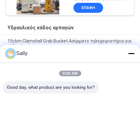
βραχιόνων
ΕΠΑΦΉ
Υδραυλικός κάδος αρπαγών
15cbm Clamshell Grab Bucket Ασύρματο τηλεχειριστήριο για
χύδη υλικά
Sally
12CBM ραδιο τηλεχειρισμός κάδων αρπαγών Clamshell για το
μαζικό υλικό
8:00 AM
Ηλεκτρο υδραυλικά χτυπήματα δομών Q355 έξι κάδων
αρπαγών απορριμάτων
Good day, what product are you looking for?
Λαϊκή κατηγορία
Όλα
Κάδος Αρπαγών 
Μηχανικός Κάδος 
Γερανών
Αρπαγών
Κάδος Αρπαγών 
Υδραυλικός Κάδος 