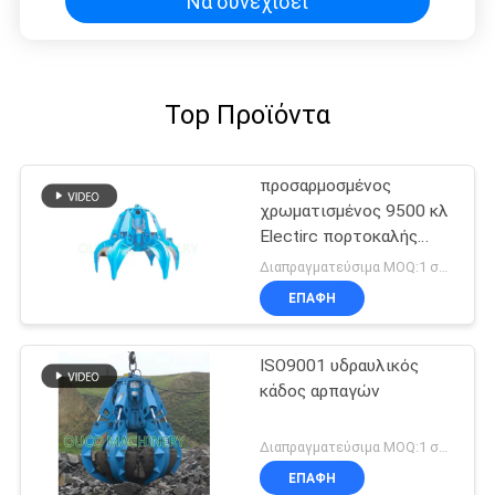
Να συνεχίσει
Top Προϊόντα
προσαρμοσμένος
χρωματισμένος 9500 κλ
Electirc πορτοκαλής
κάδος αρπαγών φλούδας
Διαπραγματεύσιμα MOQ:1 σύνολο
υδραυλικός
ΕΠΑΦΉ
ISO9001 υδραυλικός
κάδος αρπαγών
Διαπραγματεύσιμα MOQ:1 σύνολο
ΕΠΑΦΉ