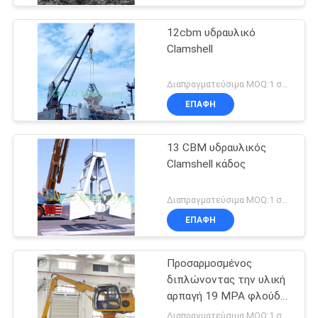
12cbm υδραυλικό
Clamshell
Διαπραγματεύσιμα MOQ:1 σύνολο
ΕΠΑΦΉ
13 CBM υδραυλικός
Clamshell κάδος
Διαπραγματεύσιμα MOQ:1 σύνολο
ΕΠΑΦΉ
Προσαρμοσμένος
διπλώνοντας την υλική
αρπαγή 19 MPA φλούδας
χειριστών απορρίματος
Διαπραγματεύσιμα MOQ:1 σύνολο