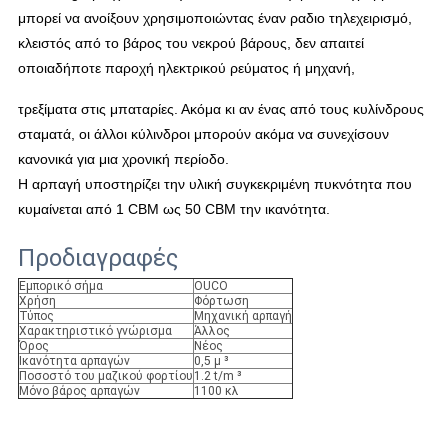
μπορεί να ανοίξουν χρησιμοποιώντας έναν ραδιο τηλεχειρισμό,
κλειστός από το βάρος του νεκρού βάρους, δεν απαιτεί
οποιαδήποτε παροχή ηλεκτρικού ρεύματος ή μηχανή,
τρεξίματα στις μπαταρίες. Ακόμα κι αν ένας από τους κυλίνδρους
σταματά, οι άλλοι κύλινδροι μπορούν ακόμα να συνεχίσουν
κανονικά για μια χρονική περίοδο.
Η αρπαγή υποστηρίζει την υλική συγκεκριμένη πυκνότητα που
κυμαίνεται από 1 CBM ως 50 CBM την ικανότητα.
Προδιαγραφές
Εμπορικό σήμα
OUCO
Χρήση
Φόρτωση
Τύπος
Μηχανική αρπαγή
Χαρακτηριστικό γνώρισμα
Άλλος
Όρος
Νέος
Ικανότητα αρπαγών
0,5 μ ³
Ποσοστό του μαζικού φορτίου
1.2 t/m ³
Μόνο βάρος αρπαγών
1100 κλ