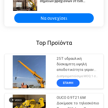
σημείων βραχιόνων 3t15m
HydraulicStiff/γερανός γεφυρών
Να συνεχίσει
Top Προϊόντα
25T υδραυλική
δύσκαμπτη υψηλή
αποδοτικότητα γερανών
βραχιόνων θαλάσσια
Διαπραγματεύσιμα MOQ:1 σύνολο
ηλεκτρική για βαρέων
ΕΠΑΦΉ
καθηκόντων
OUCO 0.9T21.6M
Δοκίμασε το τηλεσκόπιο