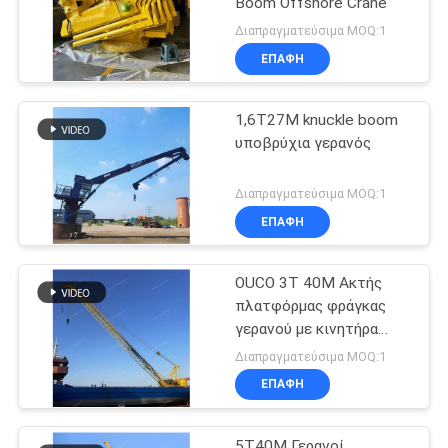
Boom Offshore Crane
Διαπραγματεύσιμα MOQ:1
ΕΠΑΦΉ
1,6T27M knuckle boom
υποβρύχια γερανός
Διαπραγματεύσιμα MOQ:1
ΕΠΑΦΉ
OUCO 3T 40M Ακτής
πλατφόρμας φράγκας
γερανού με κινητήρα
ντίζελ
Διαπραγματεύσιμα MOQ:1
ΕΠΑΦΉ
5T40M Γερανοί