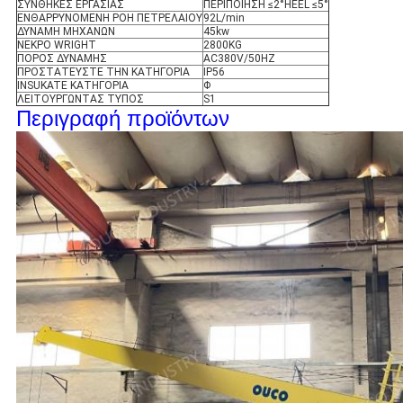
ΣΥΝΘΗΚΕΣ ΕΡΓΑΣΙΑΣ
ΠΕΡΙΠΟΙΗΣΗ ≤2°HEEL ≤5°
ΕΝΘΑΡΡΥΝΟΜΕΝΗ ΡΟΗ ΠΕΤΡΕΛΑΙΟΥ
92L/min
ΔΥΝΑΜΗ ΜΗΧΑΝΩΝ
45kw
ΝΕΚΡΟ WRIGHT
2800KG
ΠΟΡΟΣ ΔΥΝΑΜΗΣ
AC380V/50HZ
ΠΡΟΣΤΑΤΕΥΣΤΕ ΤΗΝ ΚΑΤΗΓΟΡΙΑ
IP56
INSUKATE ΚΑΤΗΓΟΡΙΑ
Φ
ΛΕΙΤΟΥΡΓΩΝΤΑΣ ΤΥΠΟΣ
S1
Περιγραφή προϊόντων