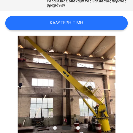
Υδραυλικός δύσκαμπτος θαλάσσιος γερανός
US
βραχιόνων
ΚΑΛΎΤΕΡΗ ΤΙΜΉ
SITEMAP
ΠΟΛΙΤΙΚΉ
ΑΠΟΡΡΉΤΟΥ