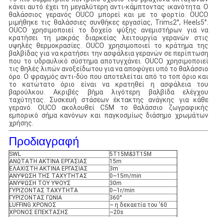
κάνει αυτό έχει τη μεγαλύτερη αντι-κάμπτοντας ικανότητα. Ο
θαλάσσιος γερανός OUCO μπορεί και με το φορτίο. OUCO
μιμήθηκε τις θαλάσσιες συνθήκες εργασίας, Trim≤2°, Heel≤5°.
OUCO χρησιμοποιεί το δοχείο ψύξης ανεμιστήρων για να
κρατήσει τη μακράς διαρκείας λειτουργία γερανών στις
υψηλές θερμοκρασίες. OUCO χρησιμοποιεί το κράτημα της
βαλβίδας για να κρατήσει την ασφάλεια γερανών σε περίπτωση
που το υδραυλικό σύστημα αποτυγχάνει. OUCO χρησιμοποιεί
τις θηλές λιπών ανοξείδωτου για να αποφύγει υπό το θαλάσσιο
όρο. Ο φραγμός αντι-δύο που αποτελείται από το τοπ όριο και
το κατώτατο όριο είναι να κρατηθεί η ασφάλεια του
βαρούλκου. Ακριβές βήμα λιγότερη βαλβίδα ελέγχου
ταχύτητας. Συσκευή στάσεων έκτακτης ανάγκης για κάθε
γερανό. OUCO ακολουθεί C5M το θαλάσσιο ζωγραφικής
εμπορικό σήμα κανόνων και παγκοσμίως διάσημο χρωμάτων
χρήσης.
Προδιαγραφή
SWL
5T15M&3T15M
ΑΝΩΤΑΤΗ ΑΚΤΙΝΑ ΕΡΓΑΣΙΑΣ
15m
ΕΛΑΧΙΣΤΗ ΑΚΤΙΝΑ ΕΡΓΑΣΙΑΣ
3m
ΑΝΥΨΩΣΗ ΤΗΣ ΤΑΧΥΤΗΤΑΣ
0~15m/min
ΑΝΥΨΩΣΗ ΤΟΥ ΥΨΟΥΣ
30m
ΓΥΡΙΖΟΝΤΑΣ ΤΑΧΥΤΗΤΑ
0~1r/min
ΓΥΡΙΖΟΝΤΑΣ ΓΩΝΙΑ
360°
LUFFING ΧΡΟΝΟΣ
~ η δεκαετία του '60
ΧΡΟΝΟΣ ΕΠΕΚΤΑΣΗΣ
~20s