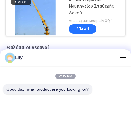
Ναυπηγείου Σταθερής
Δοκού
Διαπραγματεύσιμα MOQ:1
ΕΠΑΦΉ
Θαλάσσιοι γερανοί
Lily
Ναυτικό συρματόσχοινο Premium OUCO
10T20M Knuckle Boom Lift Crane
2:35 PM
5T15M Κραϊβός υπεράκτιας χρήσης
Good day, what product are you looking for?
Λαϊκή κατηγορία
Όλα
Κάδος Αρπαγών 
Μηχανικός Κάδος 
Γερανών
Αρπαγών