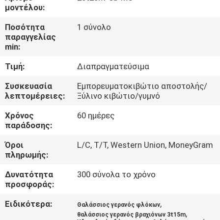
ΕΜΆΣ
μοντέλου:
Ποσότητα
1 σύνολο
ΕΠΙΣΚΈΨΕΙΣ
παραγγελίας
min:
ΣΤΟ
Τιμή:
Διαπραγματεύσιμα
ΕΡΓΟΣΤΆΣΙΟ
Συσκευασία
Εμπορευματοκιβώτιο αποστολής/
λεπτομέρειες:
Ξύλινο κιβώτιο/γυμνό
ΈΛΕΓΧΟΣ
Χρόνος
60 ημέρες
ΠΟΙΌΤΗΤΑΣ
παράδοσης:
Όροι
L/C, T/T, Western Union, MoneyGram
ΕΙΔΉΣΕΙΣ
πληρωμής:
Δυνατότητα
300 σύνολα το χρόνο
ΥΠΟΘΈΣΕΙΣ
προσφοράς:
Ειδικότερα:
,
Θαλάσσιος γερανός φλόκων
CONTACT
,
θαλάσσιος γερανός βραχιόνων 3t15m