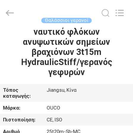
OUCO
INTERNATIONAL
GROUP
CO.,
LTD.
Θαλάσσιοι γερανοί
All
Rights
ναυτικό φλόκων
ΣΠΊΤΙ
Reserved.
ανυψωτικών σημείων
ΠΡΟΪΌΝΤΑ
βραχιόνων 3t15m
HydraulicStiff/γερανός
ΒΊΝΤΕΟ
γεφυρών
ΕΜΦΆΝΙΣΗ
Τόπος
Jiangsu, Κίνα
καταγωγής:
VR
Μάρκα:
OUCO
ΣΧΕΤΙΚΆ
Πιστοποίηση:
CE, ISO
ΜΕ
Αριθμό
25t20m-Sb-MC