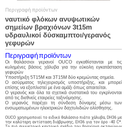
Περιγραφή προϊόντων
ναυτικό φλόκων ανυψωτικών
σημείων βραχιόνων 3t15m
υδραυλικοί δύσκαμπτοι/γερανός
γεφυρών
Περιγραφή
προϊόντων
Οι θαλάσσιοι γερανοί OUCO εγκαθίστανται με τις
κυλημένες βάσεις χάλυβα για την εύκολη εγκατάσταση
γεφυρών
Υποστήριξη 5T15M και 3T15M δύο κρεμώντας σημεία.
Ο ασύρματος τηλεχειρισμός υποστήριξης, και μπορεί
επίσης να εξοπλιστεί με ένα αμάξι όπως απαιτείται.
Ο γερανός και όλα τα σχετικά συστατικά του εγκρίνονται
από τις διεθνείς εταιρείες ταξινόμησης.
Ο γερανός παρέχει τη σύνδεση δύναμης μέσω των
ενσωματωμένων ηλεκτρικών δαχτυλιδιών ολίσθησης.
OUCO χρησιμοποιεί το ειδικό θαλάσσιο πιάτο χάλυβα, DH36 με
την καλύτερη αντίσταση διάβρωσης, EH36 για τον όρο -40 C*.
Το πιό συμμετρικό κεντρικό σχέδιο του βραχίονα οκταγώνων