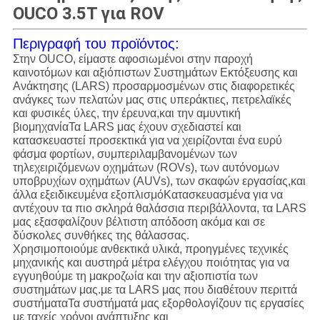
OUCO 3.5T για ROV
Περιγραφή του προϊόντος:
Στην OUCO, είμαστε αφοσιωμένοι στην παροχή
καινοτόμων και αξιόπιστων Συστημάτων Εκτόξευσης και
Ανάκτησης (LARS) προσαρμοσμένων στις διαφορετικές
ανάγκες των πελατών μας στις υπεράκτιες, πετρελαϊκές
και φυσικές ύλες, την έρευνα,και την αμυντική
βιομηχανίαΤα LARS μας έχουν σχεδιαστεί και
κατασκευαστεί προσεκτικά για να χειρίζονται ένα ευρύ
φάσμα φορτίων, συμπεριλαμβανομένων των
τηλεχειριζόμενων οχημάτων (ROVs), των αυτόνομων
υποβρυχίων οχημάτων (AUVs), των σκαφών εργασίας,και
άλλα εξειδικευμένα εξοπλισμόΚατασκευασμένα για να
αντέχουν τα πιο σκληρά θαλάσσια περιβάλλοντα, τα LARS
μας εξασφαλίζουν βέλτιστη απόδοση ακόμα και σε
δύσκολες συνθήκες της θάλασσας.
Χρησιμοποιούμε ανθεκτικά υλικά, προηγμένες τεχνικές
μηχανικής και αυστηρά μέτρα ελέγχου ποιότητας για να
εγγυηθούμε τη μακροζωία και την αξιοπιστία των
συστημάτων μας.με τα LARS μας που διαθέτουν περιττά
συστήματαΤα συστήματά μας εξορθολογίζουν τις εργασίες
με ταχείς χρόνοι ανάπτυξης και