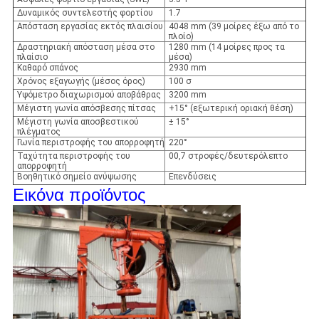
Δυναμικός συντελεστής φορτίου
1.7
Απόσταση εργασίας εκτός πλαισίου
4048 mm (39 μοίρες έξω από το
πλοίο)
Δραστηριακή απόσταση μέσα στο
1280 mm (14 μοίρες προς τα
πλαίσιο
μέσα)
Καθαρό σπάνος
2930 mm
Χρόνος εξαγωγής (μέσος όρος)
100 σ
Υψόμετρο διαχωρισμού αποβάθρας
3200 mm
Μέγιστη γωνία απόσβεσης πίτσας
+15° (εξωτερική οριακή θέση)
Μέγιστη γωνία αποσβεστικού
± 15°
πλέγματος
Γωνία περιστροφής του απορροφητή
220°
Ταχύτητα περιστροφής του
00,7 στροφές/δευτερόλεπτο
απορροφητή
Βοηθητικό σημείο ανύψωσης
Επενδύσεις
Εικόνα προϊόντος