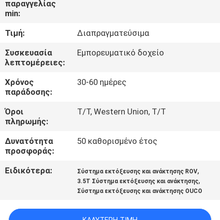
παραγγελίας
ΕΜΆΣ
min:
Τιμή:
Διαπραγματεύσιμα
ΕΠΙΣΚΈΨΕΙΣ
ΣΤΟ
Συσκευασία
Εμπορευματικό δοχείο
λεπτομέρειες:
ΕΡΓΟΣΤΆΣΙΟ
Χρόνος
30-60 ημέρες
παράδοσης:
ΈΛΕΓΧΟΣ
Όροι
T/T, Western Union, T/T
ΠΟΙΌΤΗΤΑΣ
πληρωμής:
Δυνατότητα
50 καθορισμένο έτος
ΕΙΔΉΣΕΙΣ
προσφοράς:
Ειδικότερα:
,
Σύστημα εκτόξευσης και ανάκτησης ROV
ΥΠΟΘΈΣΕΙΣ
,
3.5Τ Σύστημα εκτόξευσης και ανάκτησης
Σύστημα εκτόξευσης και ανάκτησης OUCO
CONTACT