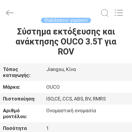
OUCO
INTERNATIONAL
GROUP
CO.,
LTD.
Θαλάσσιοι γερανοί
All
Rights
Σύστημα εκτόξευσης και
ΣΠΊΤΙ
Reserved.
ανάκτησης OUCO 3.5T για
ΠΡΟΪΌΝΤΑ
ROV
ΒΊΝΤΕΟ
Τόπος
Jiangsu, Κίνα
καταγωγής:
ΕΜΦΆΝΙΣΗ
Μάρκα:
OUCO
VR
Πιστοποίηση:
ISO,CE, CCS, ABS, BV, RMRS
Αριθμό
Ονομαστική ονομασία
ΣΧΕΤΙΚΆ
μοντέλου:
ΜΕ
Ποσότητα
1