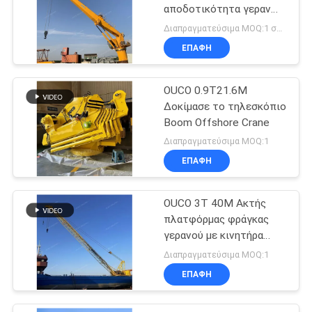
αποδοτικότητα γερανών
βραχιόνων θαλάσσια
Διαπραγματεύσιμα MOQ:1 σύνολο
ηλεκτρική για βαρέων
ΕΠΑΦΉ
καθηκόντων
OUCO 0.9T21.6M
Δοκίμασε το τηλεσκόπιο
Boom Offshore Crane
Διαπραγματεύσιμα MOQ:1
ΕΠΑΦΉ
OUCO 3T 40M Ακτής
πλατφόρμας φράγκας
γερανού με κινητήρα
ντίζελ
Διαπραγματεύσιμα MOQ:1
ΕΠΑΦΉ