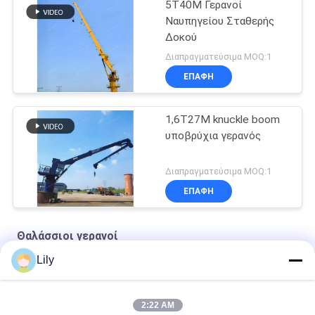
5T40M Γερανοί
Ναυπηγείου Σταθερής
Δοκού
Διαπραγματεύσιμα MOQ:1
ΕΠΑΦΉ
1,6T27M knuckle boom
υποβρύχια γερανός
Διαπραγματεύσιμα MOQ:1
ΕΠΑΦΉ
Θαλάσσιοι γερανοί
Lily
Ναυτικό συρματόσχοινο Premium OUCO
10T20M Knuckle Boom Lift Crane
2:22 AM