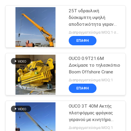
25T υδραυλική
δύσκαμπτη υψηλή
αποδοτικότητα γερανών
βραχιόνων θαλάσσια
Διαπραγματεύσιμα MOQ:1 σύνολο
ηλεκτρική για βαρέων
ΕΠΑΦΉ
καθηκόντων
OUCO 0.9T21.6M
Δοκίμασε το τηλεσκόπιο
Boom Offshore Crane
Διαπραγματεύσιμα MOQ:1
ΕΠΑΦΉ
OUCO 3T 40M Ακτής
πλατφόρμας φράγκας
γερανού με κινητήρα
ντίζελ
Διαπραγματεύσιμα MOQ:1