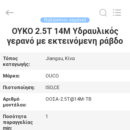
OUCO
INTERNATIONAL
GROUP
CO.,
LTD.
Θαλάσσιοι γερανοί
All
Rights
ΟΥΚΟ 2.5Τ 14Μ Υδραυλικός
ΣΠΊΤΙ
Reserved.
γερανό με εκτεινόμενη ράβδο
ΠΡΟΪΌΝΤΑ
Τόπος
Jiangsu, Κίνα
καταγωγής:
ΒΊΝΤΕΟ
Μάρκα:
OUCO
ΕΜΦΆΝΙΣΗ
Πιστοποίηση:
ISO,CE
VR
Αριθμό
ΟΟΣΑ-2.5T@14M-TB
μοντέλου:
ΣΧΕΤΙΚΆ
Ποσότητα
1
παραγγελίας
ΜΕ
min: