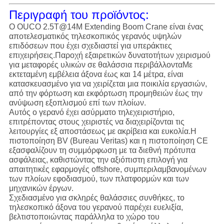
Περιγραφή του προϊόντος:
Ο OUCO 2.5T@14M Extending Boom Crane είναι ένας
αποτελεσματικός τηλεσκοπικός γερανός υψηλών
επιδόσεων που έχει σχεδιαστεί για υπεράκτιες
επιχειρήσεις.Παροχή εξαιρετικών δυνατοτήτων χειρισμού
για μεταφορές υλικών σε θαλάσσια περιβάλλονταΜε
εκτεταμένη εμβέλεια άξονα έως και 14 μέτρα, είναι
κατασκευασμένο για να χειρίζεται μια ποικιλία εργασιών,
από την φόρτωση και εκφόρτωση προμηθειών έως την
ανύψωση εξοπλισμού επί των πλοίων.
Αυτός ο γερανό έχει ασύρματο τηλεχειριστήριο,
επιτρέποντας στους χειριστές να διαχειρίζονται τις
λειτουργίες εξ αποστάσεως με ακρίβεια και ευκολία.Η
πιστοποίηση BV (Bureau Veritas) και η πιστοποίηση CE
εξασφαλίζουν τη συμμόρφωση με τα διεθνή πρότυπα
ασφάλειας, καθιστώντας την αξιόπιστη επιλογή για
απαιτητικές εφαρμογές offshore, συμπεριλαμβανομένων
των πλοίων εφοδιασμού, των πλατφορμών και των
μηχανικών έργων.
Σχεδιασμένο για σκληρές θαλάσσιες συνθήκες, το
τηλεσκοπικό άξονα του γερανού παρέχει ευελιξία,
βελτιστοποιώντας παράλληλα το χώρο του