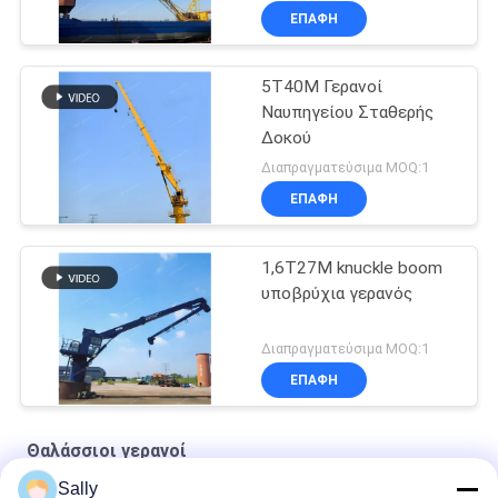
ΕΠΑΦΉ
5T40M Γερανοί
Ναυπηγείου Σταθερής
Δοκού
Διαπραγματεύσιμα MOQ:1
ΕΠΑΦΉ
1,6T27M knuckle boom
υποβρύχια γερανός
Διαπραγματεύσιμα MOQ:1
ΕΠΑΦΉ
Θαλάσσιοι γερανοί
Sally
Ναυτικό συρματόσχοινο Premium OUCO