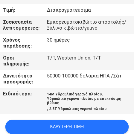
ΕΜΆΣ
Τιμή:
Διαπραγματεύσιμα
ΕΠΙΣΚΈΨΕΙΣ
Συσκευασία
Εμπορευματοκιβώτιο αποστολής/
λεπτομέρειες:
Ξύλινο κιβώτιο/γυμνό
ΣΤΟ
Χρόνος
30 ημέρες
ΕΡΓΟΣΤΆΣΙΟ
παράδοσης:
Όροι
T/T, Western Union, T/T
ΈΛΕΓΧΟΣ
πληρωμής:
ΠΟΙΌΤΗΤΑΣ
Δυνατότητα
50000-100000 δολάρια ΗΠΑ /Σάτ
προσφοράς:
ΕΙΔΉΣΕΙΣ
Ειδικότερα:
,
14M Υδραυλικό γερανό πλοίου
Υδραυλικό γερανό πλοίου με επεκτάσιμη
βύθιση
,
ΥΠΟΘΈΣΕΙΣ
2.5T Υδραυλικός γερανό πλοίου
ΚΑΛΎΤΕΡΗ ΤΙΜΉ
CONTACT