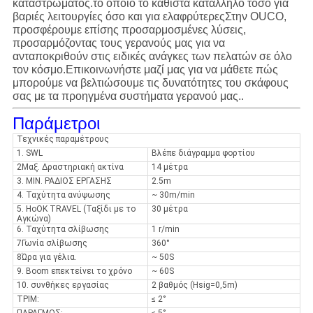
καταστρώματος.το οποίο το καθιστά κατάλληλο τόσο για
βαριές λειτουργίες όσο και για ελαφρύτερεςΣτην OUCO,
προσφέρουμε επίσης προσαρμοσμένες λύσεις,
προσαρμόζοντας τους γερανούς μας για να
ανταποκριθούν στις ειδικές ανάγκες των πελατών σε όλο
τον κόσμο.Επικοινωνήστε μαζί μας για να μάθετε πώς
μπορούμε να βελτιώσουμε τις δυνατότητες του σκάφους
σας με τα προηγμένα συστήματα γερανού μας..
Παράμετροι
Τεχνικές παραμέτρους
1. SWL
Βλέπε διάγραμμα φορτίου
2Μαξ. Δραστηριακή ακτίνα
14 μέτρα
3. MIN. ΡΑΔΙΟΣ ΕΡΓΑΣΗΣ
2.5m
4. Ταχύτητα ανύψωσης
~ 30m/min
5. HoOK TRAVEL (Ταξίδι με το
30 μέτρα
Αγκώνα)
6. Ταχύτητα σλίβωσης
1 r/min
7Γωνία σλίβωσης
360°
8Ώρα για γέλια.
~ 50S
9. Boom επεκτείνει το χρόνο
~ 60S
10. συνθήκες εργασίας
2 βαθμός (Hsig=0,5m)
ΤΡΙΜ:
≤ 2°