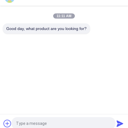
10T20M Knuckle Boom Lift Crane
11:11 AM
5T15M Κραϊβός υπεράκτιας χρήσης
Good day, what product are you looking for?
Λαϊκή κατηγορία
Όλα
Κάδος Αρπαγών 
Μηχανικός Κάδος 
Γερανών
Αρπαγών
Κάδος Αρπαγών 
Υδραυλικός Κάδος 
Clamshell
Αρπαγών
Ασύρματη Αρπαγή 
Θαλάσσιοι Γερανοί
Τηλεχειρισμού
Παράκτιος Γερανός 
Γερανοί 
Βάθρων
Καταστρωμάτων 
Πλοίων
Αίτηση κράτησης