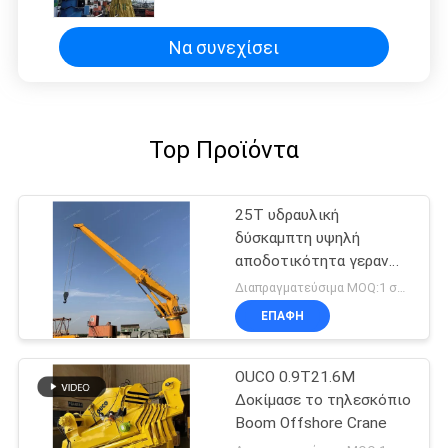
Να συνεχίσει
Top Προϊόντα
25T υδραυλική
δύσκαμπτη υψηλή
αποδοτικότητα γερανών
βραχιόνων θαλάσσια
Διαπραγματεύσιμα MOQ:1 σύνολο
ηλεκτρική για βαρέων
ΕΠΑΦΉ
καθηκόντων
OUCO 0.9T21.6M
Δοκίμασε το τηλεσκόπιο
Boom Offshore Crane