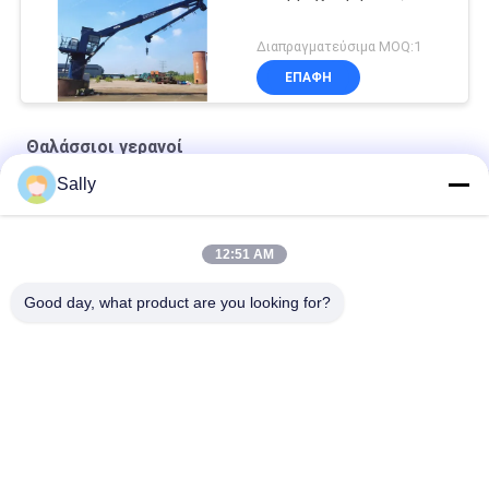
Διαπραγματεύσιμα MOQ:1
ΕΠΑΦΉ
Θαλάσσιοι γερανοί
Sally
Ναυτικό συρματόσχοινο Premium OUCO
10T20M Knuckle Boom Lift Crane
12:51 AM
5T15M Κραϊβός υπεράκτιας χρήσης
Good day, what product are you looking for?
Λαϊκή κατηγορία
Όλα
Κάδος Αρπαγών 
Μηχανικός Κάδος 
Γερανών
Αρπαγών
Κάδος Αρπαγών 
Υδραυλικός Κάδος 