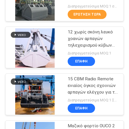
US
Διαπραγματεύσιμα MOQ:1 σύνολο
ΕΡΏΤΗΣΗ ΤΏΡΑ
57
SITEMAP
Ασύρματη αρπαγή
12 χωρίς σκόνη λευκό
χοανών αρπαγών
τηλεχειρισμού
ΠΟΛΙΤΙΚΉ
τηλεχειρισμού κύβων
ΑΠΟΡΡΉΤΟΥ
ασύρματο
Διαπραγματεύσιμα MOQ:1
ΕΠΑΦΉ
15 CBM Radio Remote
123
ενιαίος όγκος σχοινιών
αρπαγών ελέγχου για το
Θαλάσσιοι γερανοί
γερανό
Διαπραγματεύσιμα MOQ:1 ΣΥΝΟΛΟ
ΕΠΑΦΉ
Μαζικό φορτίο OUCO 2