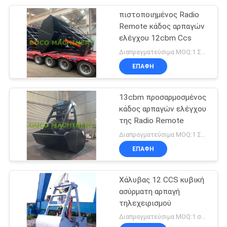
πιστοποιημένος Radio
76
Remote κάδος αρπαγών
Τηλεσκοπικός
ελέγχου 12cbm Ccs
Διαπραγματεύσιμα MOQ:1 ΣΥΝΟΛΟ
γερανός βραχιόνων
ΕΠΑΦΉ
13cbm προσαρμοσμένος
κάδος αρπαγών ελέγχου
της Radio Remote
16
Διαπραγματεύσιμα MOQ:1 ΣΥΝΟΛΟ
Τοποθετημένος
ΕΠΑΦΉ
φορτηγό γερανός
Χάλυβας 12 CCS κυβική
ασύρματη αρπαγή
τηλεχειρισμού
Διαπραγματεύσιμα MOQ:1 σύνολο