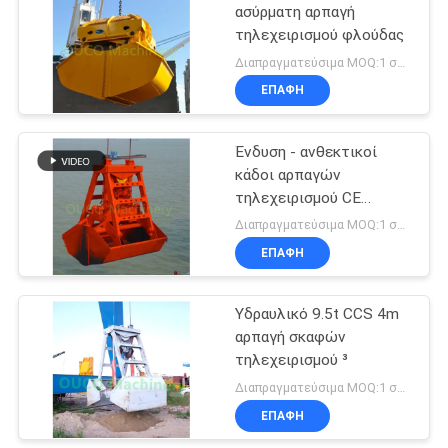
ασύρματη αρπαγή
τηλεχειρισμού φλούδας
20
Διαπραγματεύσιμα MOQ:1 σύνολο
Παράκτιος γερανός
ΕΠΑΦΉ
βάθρων
Ένδυση - ανθεκτικοί
κάδοι αρπαγών
τηλεχειρισμού CE
υλικών
Διαπραγματεύσιμα MOQ:1 σύνολο
ΕΠΑΦΉ
33
Γερανοί
Υδραυλικό 9.5t CCS 4m
αρπαγή σκαφών
καταστρωμάτων
τηλεχειρισμού ³
πλοίων
Διαπραγματεύσιμα MOQ:1 σύνολο
ΕΠΑΦΉ