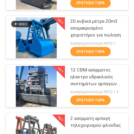
ΕΜΆΣ
ΕΡΏΤΗΣΗ ΤΏΡΑ
HOT
20 κυβικά μέτρα 20m3
ΕΠΙΣΚΈΨΕΙΣ
19
απομακρυσμένο
ΣΤΟ
χειριστήριο για πώληση
Κάδος αρπαγών
ΕΡΓΟΣΤΆΣΙΟ
Διαπραγματεύσιμα MOQ:1
Clamshell
ΕΡΏΤΗΣΗ ΤΏΡΑ
ΈΛΕΓΧΟΣ
HOT
12 CBM ασύρματος
ΠΟΙΌΤΗΤΑΣ
ηλεκτρο υδραυλικός
συστημάτων αρπαγών
30
ΕΙΔΉΣΕΙΣ
τηλεχειρισμού
Διαπραγματεύσιμα MOQ:1 ΣΥΝΟΛΟ
Υδραυλικός κάδος
ΕΡΏΤΗΣΗ ΤΏΡΑ
ΥΠΟΘΈΣΕΙΣ
αρπαγών
HOT
2 ασύρματη αρπαγή
τηλεχειρισμού φλούδας
CONTACT