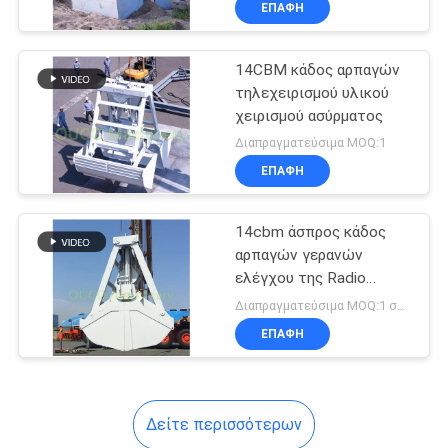
ΕΠΑΦΉ
20
Ανυψωτικός
14CBM κάδος αρπαγών
διαστολέας
τηλεχειρισμού υλικού
χειρισμού ασύρματος
εμπορευματοκιβωτίων
Διαπραγματεύσιμα MOQ:1
ΕΠΑΦΉ
33
14cbm άσπρος κάδος
αρπαγών γερανών
ελέγχου της Radio
Χοάνη Eco
Remote
Διαπραγματεύσιμα MOQ:1 σύνολο
ΕΠΑΦΉ
Δείτε περισσότερων