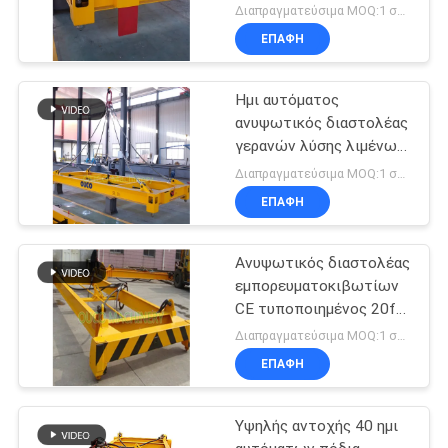
εμπορευματοκιβωτίων
Διαπραγματεύσιμα MOQ:1 σύνολο
ανυψωτικός
ΕΠΑΦΉ
Ημι αυτόματος
ανυψωτικός διαστολέας
γερανών λύσης λιμένων
20ft
Διαπραγματεύσιμα MOQ:1 σύνολο
ΕΠΑΦΉ
Ανυψωτικός διαστολέας
εμπορευματοκιβωτίων
CE τυποποιημένος 20ft
μηχανικός
Διαπραγματεύσιμα MOQ:1 σύνολο
ΕΠΑΦΉ
Υψηλής αντοχής 40 ημι