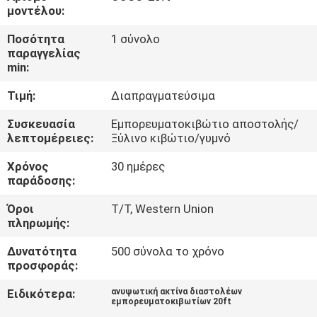
ΕΜΆΣ
μοντέλου:
Ποσότητα
1 σύνολο
ΕΠΙΣΚΈΨΕΙΣ
παραγγελίας
min:
ΣΤΟ
Τιμή:
Διαπραγματεύσιμα
ΕΡΓΟΣΤΆΣΙΟ
Συσκευασία
Εμπορευματοκιβώτιο αποστολής/
λεπτομέρειες:
Ξύλινο κιβώτιο/γυμνό
ΈΛΕΓΧΟΣ
Χρόνος
30 ημέρες
ΠΟΙΌΤΗΤΑΣ
παράδοσης:
Όροι
T/T, Western Union
ΕΙΔΉΣΕΙΣ
πληρωμής:
Δυνατότητα
500 σύνολα το χρόνο
ΥΠΟΘΈΣΕΙΣ
προσφοράς:
Ειδικότερα:
ανυψωτική ακτίνα διαστολέων
εμπορευματοκιβωτίων 20ft
CONTACT
,