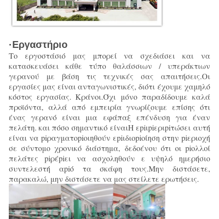
·Εργαστήριο
Το εργοστάσιό μας μπορεί να σχεδιάσει και να
κατασκευάσει κάθε τύπο θαλάσσιων / υπεράκτιων
γερανού με βάση τις τεχνικές σας απαιτήσεις.
Οι
εργασίες μας είναι ανταγωνιστικές, διότι έχουμε χαμηλό
κόστος εργασίας.
Κράνοι.
Όχι μόνο παραδίδουμε καλά
προϊόντα, αλλά από εμπειρία γνωρίζουμε επίσης ότι
ένας γερανό είναι μια εφάπαξ επένδυση για έναν
πελάτη.
και πόσο σημαντικό είναι
Η εpiιpiεριpiτώσει αυτή
είναι να piραγματοpiοιηθούν εpiιδιοpiοίηση στην piεριοχή
σε σύντομο χρονικό διάστημα, δεδοένου ότι οι piολλοί
πελάτες piρέpiει να ασχοληθούν ε υψηλό ημερήσιο
συντελεστή αpiό τα σκάφη τους.
Μην διστάσετε,
παρακαλώ, μην διστάσετε να μας στείλετε ερωτήσεις.