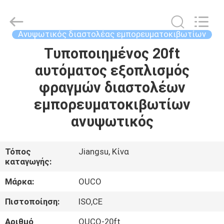
OUCO
INTERNATIONAL
GROUP
CO.,
LTD.
Ανυψωτικός διαστολέας εμπορευματοκιβωτίων
All
Rights
Τυποποιημένος 20ft
ΣΠΊΤΙ
Reserved.
αυτόματος εξοπλισμός
ΠΡΟΪΌΝΤΑ
φραγμών διαστολέων
εμπορευματοκιβωτίων
ΒΊΝΤΕΟ
ανυψωτικός
ΕΜΦΆΝΙΣΗ
Τόπος
Jiangsu, Κίνα
καταγωγής:
VR
Μάρκα:
OUCO
ΣΧΕΤΙΚΆ
Πιστοποίηση:
ISO,CE
ΜΕ
Αριθμό
OUCO-20ft