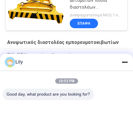
αυτόματων πόδια
διαστολέων
εμπορευματοκιβωτίων
Διαπραγματεύσιμα MOQ:1 σύνολο
ανυψωτικών
ΕΠΑΦΉ
Ανυψωτικός διαστολέας εμπορευματοκιβωτίων
ΣΥΛ 45Τ Κερανοφόρος Κερανοφόρος
Lily
Ημι αυτόματος διαστολέας εμπορευματοκιβωτίων 20 πόδια
40 πόδια εμπορευματοκιβωτίων
10:53 PM
Τηλεσκοπικό υδραυλικό ηλεκτρικό εμπορευματοκιβώτιο
διαστολέων για 20ft 40ft 45ft
Good day, what product are you looking for?
Λαϊκή κατηγορία
Όλα
Κάδος Αρπαγών 
Μηχανικός Κάδος 
Γερανών
Αρπαγών