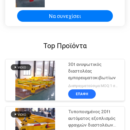
διαστολέων
εμπορευματοκιβωτίων
ανυψωτικός
Να συνεχίσει
Top Προϊόντα
30t ανυψωτικός
διαστολέας
εμπορευματοκιβωτίων
Διαπραγματεύσιμα MOQ:1 σύνολο
ΕΠΑΦΉ
Τυποποιημένος 20ft
αυτόματος εξοπλισμός
φραγμών διαστολέων