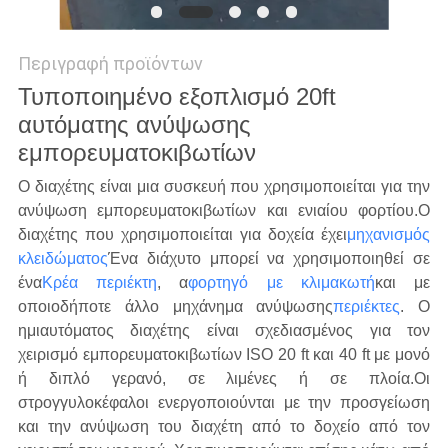
Περιγραφή προϊόντων
Τυποποιημένο εξοπλισμό 20ft
αυτόματης ανύψωσης
εμπορευματοκιβωτίων
Ο διαχέτης είναι μια συσκευή που χρησιμοποιείται για την
ανύψωση εμπορευματοκιβωτίων και ενιαίου φορτίου.
Ο
διαχέτης που χρησιμοποιείται για δοχεία έχει
μηχανισμός
κλειδώματος
Ένα διάχυτο μπορεί να χρησιμοποιηθεί σε
ένα
Κρέα περιέκτη
, α
φορτηγό με κλιμακωτή
και με
οποιοδήποτε άλλο μηχάνημα ανύψωσης
περιέκτες
.
Ο
ημιαυτόματος διαχέτης είναι σχεδιασμένος για τον
χειρισμό εμπορευματοκιβωτίων ISO 20 ft και 40 ft με μονό
ή διπλό γερανό, σε λιμένες ή σε πλοία.Οι
στρογγυλοκέφαλοι ενεργοποιούνται με την προσγείωση
και την ανύψωση του διαχέτη από το δοχείο από τον