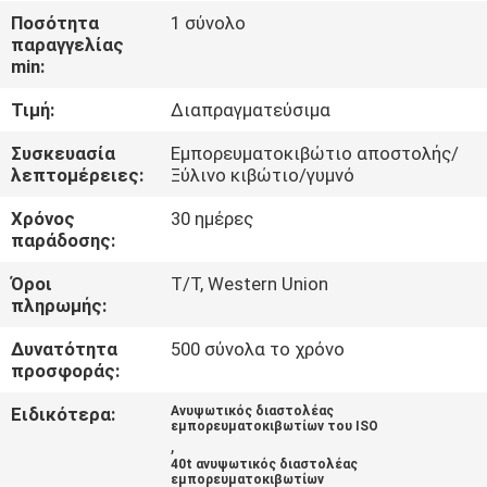
ΕΜΆΣ
Ποσότητα
1 σύνολο
παραγγελίας
min:
ΕΠΙΣΚΈΨΕΙΣ
Τιμή:
Διαπραγματεύσιμα
ΣΤΟ
ΕΡΓΟΣΤΆΣΙΟ
Συσκευασία
Εμπορευματοκιβώτιο αποστολής/
λεπτομέρειες:
Ξύλινο κιβώτιο/γυμνό
Χρόνος
30 ημέρες
ΈΛΕΓΧΟΣ
παράδοσης:
ΠΟΙΌΤΗΤΑΣ
Όροι
T/T, Western Union
πληρωμής:
ΕΙΔΉΣΕΙΣ
Δυνατότητα
500 σύνολα το χρόνο
προσφοράς:
ΥΠΟΘΈΣΕΙΣ
Ειδικότερα:
Ανυψωτικός διαστολέας
εμπορευματοκιβωτίων του ISO
,
CONTACT
40t ανυψωτικός διαστολέας
εμπορευματοκιβωτίων