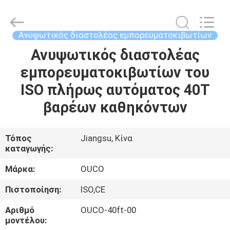
OUCO
INTERNATIONAL
GROUP
CO.,
LTD.
Ανυψωτικός διαστολέας εμπορευματοκιβωτίων
All
Rights
Ανυψωτικός διαστολέας
ΣΠΊΤΙ
Reserved.
εμπορευματοκιβωτίων του
ΠΡΟΪΌΝΤΑ
ISO πλήρως αυτόματος 40T
βαρέων καθηκόντων
ΒΊΝΤΕΟ
Τόπος
Jiangsu, Κίνα
καταγωγής:
ΕΜΦΆΝΙΣΗ
VR
Μάρκα:
OUCO
Πιστοποίηση:
ISO,CE
ΣΧΕΤΙΚΆ
Αριθμό
OUCO-40ft-00
ΜΕ
μοντέλου: