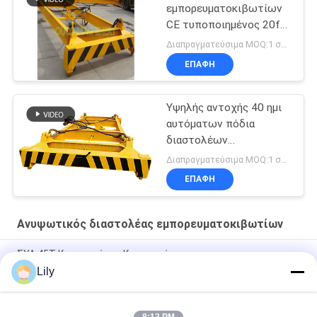
εμπορευματοκιβωτίων
CE τυποποιημένος 20ft
μηχανικός
Διαπραγματεύσιμα MOQ:1 σύνολο
ΕΠΑΦΉ
Υψηλής αντοχής 40 ημι
αυτόματων πόδια
διαστολέων
εμπορευματοκιβωτίων
Διαπραγματεύσιμα MOQ:1 σύνολο
ανυψωτικών
ΕΠΑΦΉ
Ανυψωτικός διαστολέας εμπορευματοκιβωτίων
ΣΥΛ 45Τ Κερανοφόρος Κερανοφόρος
Lily
Ημι αυτόματος διαστολέας εμπορευματοκιβωτίων 20 πόδια
40 πόδια εμπορευματοκιβωτίων