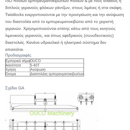
ISO ποδιών εμπορευματοκιβωτίων ποδιών & με τους ενιαίους ή
διπλούς γερανούς φλόκων γάντζων, στους λιμένες ή στα σκάφη.
Twistlocks ενεργοποιούνται με την προσγείωση και την ανύψωση
του διαστολέα από το εμπορευματοκιβώτιο από το χειριστή
γερανών.
Χρησιμοποιούνται επίσης κάτω από τους κινητούς
λιμενικούς γερανούς, και όπως εφεδρικούς (συνοδευτικούς)
διαστολείς.
Κανένα υδραυλικό ή ηλεκτρικό σύστημα δεν
απαιτείται.
Προδιαγραφές
Εμπορικό σήμα
OUCO
Ικανότητα
5-40T
Χρήση
Ανύψωση
Όνομα
Διαστολέας εμπορευματοκιβωτίων
Σχέδιο GA