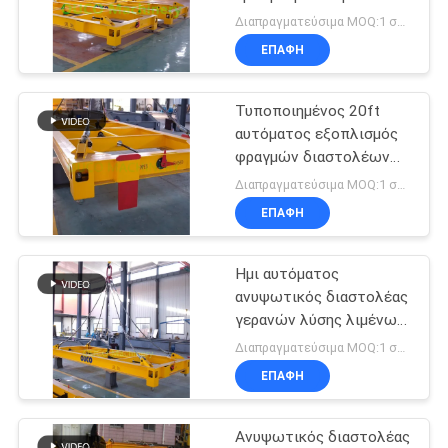
Διαπραγματεύσιμα MOQ:1 σύνολο
ΕΠΑΦΉ
Τυποποιημένος 20ft
αυτόματος εξοπλισμός
φραγμών διαστολέων
εμπορευματοκιβωτίων
Διαπραγματεύσιμα MOQ:1 σύνολο
ανυψωτικός
ΕΠΑΦΉ
Ημι αυτόματος
ανυψωτικός διαστολέας
γερανών λύσης λιμένων
20ft
Διαπραγματεύσιμα MOQ:1 σύνολο
ΕΠΑΦΉ
Ανυψωτικός διαστολέας