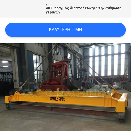
,
US
40T φραγμός διαστολέων για την ανύψωση
γερανών
SITEMAP
ΚΑΛΎΤΕΡΗ ΤΙΜΉ
ΠΟΛΙΤΙΚΉ
ΑΠΟΡΡΉΤΟΥ