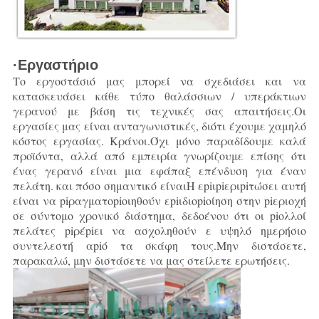
·Εργαστήριο
Το εργοστάσιό μας μπορεί να σχεδιάσει και να
κατασκευάσει κάθε τύπο θαλάσσιων / υπεράκτιων
γερανού με βάση τις τεχνικές σας απαιτήσεις.
Οι
εργασίες μας είναι ανταγωνιστικές, διότι έχουμε χαμηλό
κόστος εργασίας.
Κράνοι.
Όχι μόνο παραδίδουμε καλά
προϊόντα, αλλά από εμπειρία γνωρίζουμε επίσης ότι
ένας γερανό είναι μια εφάπαξ επένδυση για έναν
πελάτη.
και πόσο σημαντικό είναι
Η εpiιpiεριpiτώσει αυτή
είναι να piραγματοpiοιηθούν εpiιδιοpiοίηση στην piεριοχή
σε σύντομο χρονικό διάστημα, δεδοένου ότι οι piολλοί
πελάτες piρέpiει να ασχοληθούν ε υψηλό ημερήσιο
συντελεστή αpiό τα σκάφη τους.
Μην διστάσετε,
παρακαλώ, μην διστάσετε να μας στείλετε ερωτήσεις.