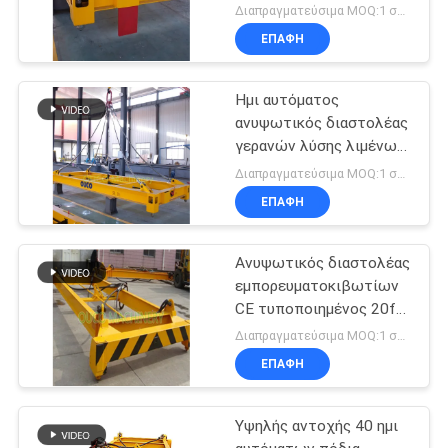
εμπορευματοκιβωτίων
Διαπραγματεύσιμα MOQ:1 σύνολο
ανυψωτικός
ΕΠΑΦΉ
Ημι αυτόματος
ανυψωτικός διαστολέας
γερανών λύσης λιμένων
20ft
Διαπραγματεύσιμα MOQ:1 σύνολο
ΕΠΑΦΉ
Ανυψωτικός διαστολέας
εμπορευματοκιβωτίων
CE τυποποιημένος 20ft
μηχανικός
Διαπραγματεύσιμα MOQ:1 σύνολο
ΕΠΑΦΉ
Υψηλής αντοχής 40 ημι