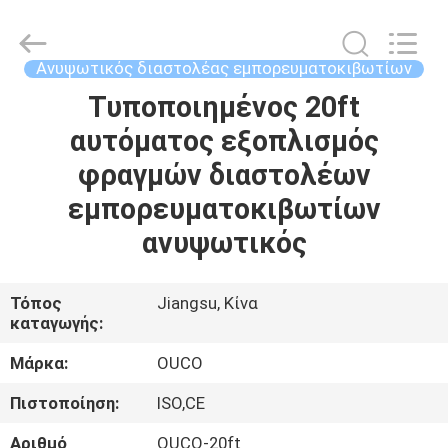
OUCO
INTERNATIONAL
GROUP
CO.,
LTD.
Ανυψωτικός διαστολέας εμπορευματοκιβωτίων
All
Rights
Τυποποιημένος 20ft
ΣΠΊΤΙ
Reserved.
αυτόματος εξοπλισμός
ΠΡΟΪΌΝΤΑ
φραγμών διαστολέων
εμπορευματοκιβωτίων
ΒΊΝΤΕΟ
ανυψωτικός
ΕΜΦΆΝΙΣΗ
Τόπος
Jiangsu, Κίνα
καταγωγής:
VR
Μάρκα:
OUCO
ΣΧΕΤΙΚΆ
Πιστοποίηση:
ISO,CE
ΜΕ
Αριθμό
OUCO-20ft