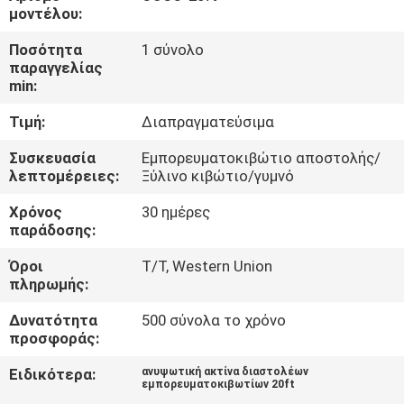
ΕΜΆΣ
μοντέλου:
Ποσότητα
1 σύνολο
ΕΠΙΣΚΈΨΕΙΣ
παραγγελίας
min:
ΣΤΟ
Τιμή:
Διαπραγματεύσιμα
ΕΡΓΟΣΤΆΣΙΟ
Συσκευασία
Εμπορευματοκιβώτιο αποστολής/
λεπτομέρειες:
Ξύλινο κιβώτιο/γυμνό
ΈΛΕΓΧΟΣ
Χρόνος
30 ημέρες
ΠΟΙΌΤΗΤΑΣ
παράδοσης:
Όροι
T/T, Western Union
ΕΙΔΉΣΕΙΣ
πληρωμής:
Δυνατότητα
500 σύνολα το χρόνο
ΥΠΟΘΈΣΕΙΣ
προσφοράς:
Ειδικότερα:
ανυψωτική ακτίνα διαστολέων
εμπορευματοκιβωτίων 20ft
CONTACT
,