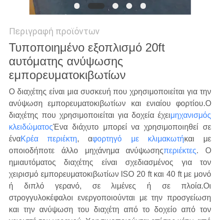
Περιγραφή προϊόντων
Τυποποιημένο εξοπλισμό 20ft
αυτόματης ανύψωσης
εμπορευματοκιβωτίων
Ο διαχέτης είναι μια συσκευή που χρησιμοποιείται για την
ανύψωση εμπορευματοκιβωτίων και ενιαίου φορτίου.
Ο
διαχέτης που χρησιμοποιείται για δοχεία έχει
μηχανισμός
κλειδώματος
Ένα διάχυτο μπορεί να χρησιμοποιηθεί σε
ένα
Κρέα περιέκτη
, α
φορτηγό με κλιμακωτή
και με
οποιοδήποτε άλλο μηχάνημα ανύψωσης
περιέκτες
.
Ο
ημιαυτόματος διαχέτης είναι σχεδιασμένος για τον
χειρισμό εμπορευματοκιβωτίων ISO 20 ft και 40 ft με μονό
ή διπλό γερανό, σε λιμένες ή σε πλοία.Οι
στρογγυλοκέφαλοι ενεργοποιούνται με την προσγείωση
και την ανύψωση του διαχέτη από το δοχείο από τον