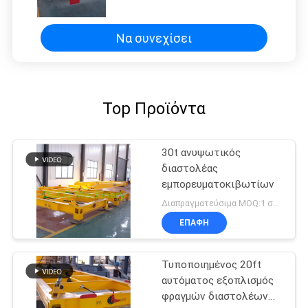
διαστολέων
εμπορευματοκιβωτίων
ανυψωτικός
Να συνεχίσει
Top Προϊόντα
30t ανυψωτικός
διαστολέας
εμπορευματοκιβωτίων
Διαπραγματεύσιμα MOQ:1 σύνολο
ΕΠΑΦΉ
Τυποποιημένος 20ft
αυτόματος εξοπλισμός
φραγμών διαστολέων