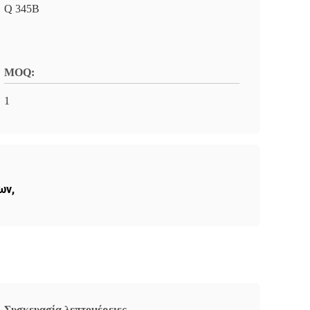
Q 345B
MOQ:
1
ων
,
Συσκευασία λεπτομέρειες