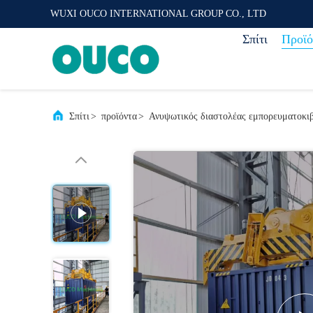
WUXI OUCO INTERNATIONAL GROUP CO., LTD
Σπίτι
Προϊό
Σπίτι
>
προϊόντα
>
Ανυψωτικός διαστολέας εμπορευματοκι