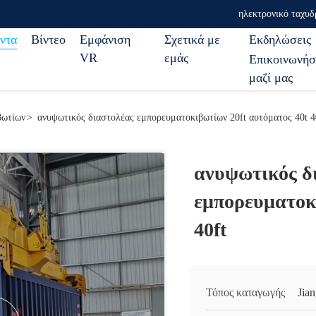
ηλεκτρονικό ταχυδ
ντα
Βίντεο
Εμφάνιση
Σχετικά με
Εκδηλώσεις
VR
εμάς
Επικοινωνήσ
μαζί μας
βωτίων
>
ανυψωτικός διαστολέας εμπορευματοκιβωτίων 20ft αυτόματος 40t 4
ανυψωτικός δ
εμπορευματοκ
40ft
Τόπος καταγωγής
Jia