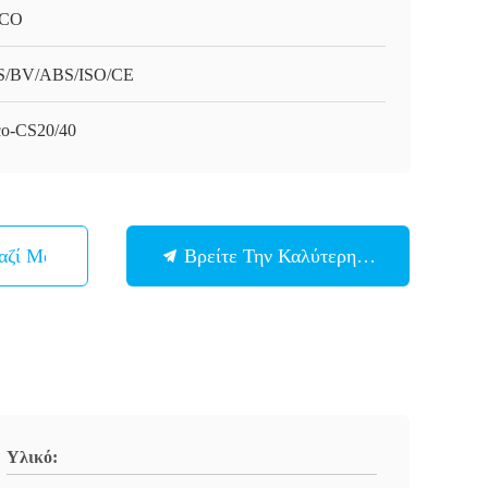
CO
S/BV/ABS/ISO/CE
o-CS20/40
αζί Μας
Βρείτε Την Καλύτερη Τιμή
Υλικό: