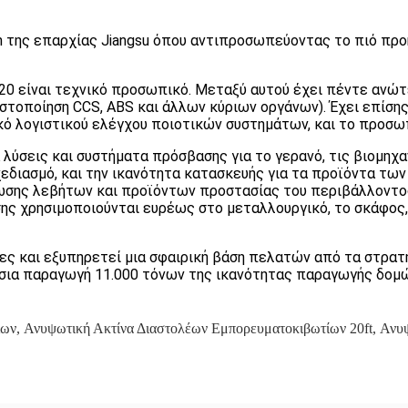
 της επαρχίας Jiangsu όπου αντιπροσωπεύοντας το πιό πρ
0 είναι τεχνικό προσωπικό. Μεταξύ αυτού έχει πέντε ανώτ
πιστοποίηση CCS, ABS και άλλων κύριων οργάνων). Έχει επίσ
 λογιστικού ελέγχου ποιοτικών συστημάτων, και το προσωπ
 λύσεις και συστήματα πρόσβασης για το γερανό, τις βιομηχ
 σχεδιασμό, και την ικανότητα κατασκευής για τα προϊόντα 
ωσης λεβήτων και προϊόντων προστασίας του περιβάλλοντος
ς χρησιμοποιούνται ευρέως στο μεταλλουργικό, το σκάφος, τ
 και εξυπηρετεί μια σφαιρική βάση πελατών από τα στρατηγι
τήσια παραγωγή 11.000 τόνων της ικανότητας παραγωγής δομ
ίων
,
Ανυψωτική Ακτίνα Διαστολέων Εμπορευματοκιβωτίων 20ft
,
Ανυψ