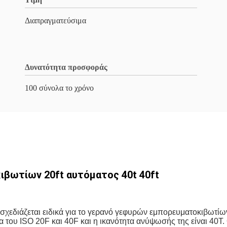
Διαπραγματεύσιμα
Δυνατότητα προσφοράς
100 σύνολα το χρόνο
βωτίων 20ft αυτόματος 40t 40ft
σχεδιάζεται ειδικά για το γερανό γεφυρών εμπορευματοκιβωτί
ια του ISO 20F και 40F και η ικανότητα ανύψωσής της είναι 40