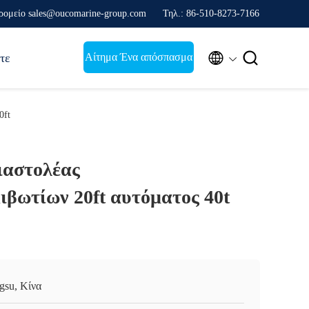
ρομείο sales@oucomarine-group.com
Τηλ.: 86-510-8273-7166


Αίτημα Ένα απόσπασμα
τε
0ft
ιαστολέας
ιβωτίων 20ft αυτόματος 40t
ngsu, Κίνα