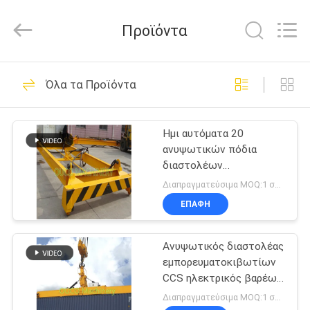
OUCO
INTERNATIONAL
GROUP
Προϊόντα
CO.,
LTD.
All
Rights
ΣΠΊΤΙ
Reserved.
38
Όλα τα Προϊόντα
Κάδος αρπαγών
ΠΡΟΪΌΝΤΑ
γερανών
Ημι αυτόματα 20
ανυψωτικών πόδια
ΒΊΝΤΕΟ
διαστολέων
εμπορευματοκιβωτίων
Διαπραγματεύσιμα MOQ:1 σύνολο
ΣΧΕΤΙΚΆ
ΕΠΑΦΉ
49
ΜΕ
Μηχανικός κάδος
Ανυψωτικός διαστολέας
ΕΜΆΣ
εμπορευματοκιβωτίων
αρπαγών
CCS ηλεκτρικός βαρέων
ΕΠΙΣΚΈΨΕΙΣ
καθηκόντων 40t
Διαπραγματεύσιμα MOQ:1 σύνολο