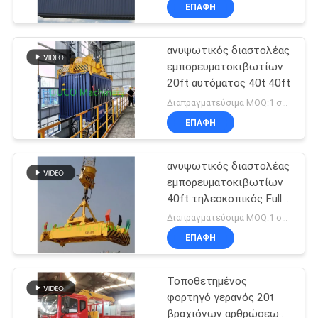
υδραυλικός
ΣΤΟ
ΕΠΑΦΉ
ΕΡΓΟΣΤΆΣΙΟ
ανυψωτικός διαστολέας
19
εμπορευματοκιβωτίων
ΈΛΕΓΧΟΣ
20ft αυτόματος 40t 40ft
Κάδος αρπαγών
ΠΟΙΌΤΗΤΑΣ
Διαπραγματεύσιμα MOQ:1 σύνολο
Clamshell
ΕΠΑΦΉ
ΕΙΔΉΣΕΙΣ
ανυψωτικός διαστολέας
εμπορευματοκιβωτίων
CONTACT
40ft τηλεσκοπικός Full
30
US
Auto βαρέων
Διαπραγματεύσιμα MOQ:1 σύνολο
καθηκόντων
Υδραυλικός κάδος
ΕΠΑΦΉ
SITEMAP
αρπαγών
Τοποθετημένος
φορτηγό γερανός 20t
ΠΟΛΙΤΙΚΉ
βραχιόνων αρθρώσεων