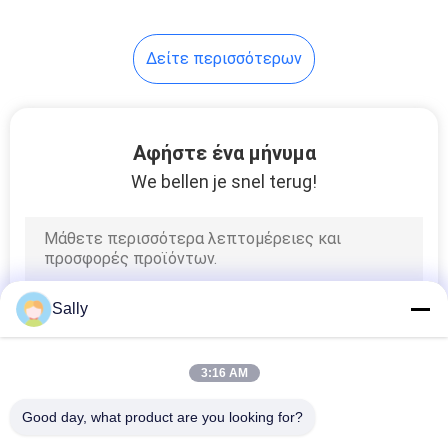
75
Δείτε περισσότερων
Τηλεσκοπικός
γερανός βραχιόνων
Αφήστε ένα μήνυμα
We bellen je snel terug!
16
Τοποθετημένος
Sally
φορτηγό γερανός
3:16 AM
Good day, what product are you looking for?