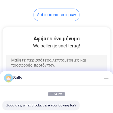
76
Δείτε περισσότερων
Τηλεσκοπικός
γερανός βραχιόνων
Αφήστε ένα μήνυμα
We bellen je snel terug!
16
Τοποθετημένος
Sally
φορτηγό γερανός
3:24 PM
Good day, what product are you looking for?