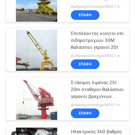
US
30t κινητός λιμενικός
Διαπραγματεύσιμα MOQ:1 σύνολο
γερανός
ΕΠΑΦΉ
57
SITEMAP
Ασύρματη αρπαγή
Επιπλέοντες κινητοί επί
σιδηροτροχιών 30M
τηλεχειρισμού
ΠΟΛΙΤΙΚΉ
θαλάσσιοι γερανοί 20t
ΑΠΟΡΡΉΤΟΥ
Διαπραγματεύσιμα MOQ:1 σύνολο
ΕΠΑΦΉ
Στάσιμος λιμένας 25t
123
20m σταθεροί θαλάσσιοι
γερανοί βραχιόνων
Θαλάσσιοι γερανοί
δικτυωτού πλέγματος
Διαπραγματεύσιμα MOQ:1 σύνολο
ΕΠΑΦΉ
Ηλεκτρικός 360 βαθμός