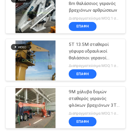
8m θαλάσσιος γερανός
βραχιόνων αρθρώσεων
20
Διαπραγματεύσιμα MOQ:1 σύνολο
Παράκτιος γερανός
ΕΠΑΦΉ
βάθρων
5T 13.5M σταθεροί
γέφυρα υδραυλικοί
θαλάσσιοι γερανοί
βραχιόνων
Διαπραγματεύσιμα MOQ:1 σύνολο
ΕΠΑΦΉ
33
Γερανοί
9M χάλυβα δομών
σταθερός γερανός
καταστρωμάτων
φλόκων βραχιόνων 3T
πλοίων
θαλάσσιος
Διαπραγματεύσιμα MOQ:1 σύνολο
ΕΠΑΦΉ