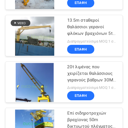
ΕΜΆΣ
ΕΠΑΦΉ
13.5m σταθεροί
ΕΠΙΣΚΈΨΕΙΣ
19
θαλάσσιοι γερανοί
ΣΤΟ
φλόκων βραχιόνων 5t
Κάδος αρπαγών
ΕΡΓΟΣΤΆΣΙΟ
CCS υδραυλικοί
Διαπραγματεύσιμα MOQ:1 σύνολο
Clamshell
ΕΠΑΦΉ
ΈΛΕΓΧΟΣ
20t λιμένας που
ΠΟΙΌΤΗΤΑΣ
χειρίζεται θαλάσσιους
γερανούς βάθρων 30M
30
ΕΙΔΉΣΕΙΣ
τους ηλεκτρικούς
Διαπραγματεύσιμα MOQ:1 σύνολο
Υδραυλικός κάδος
ΕΠΑΦΉ
ΥΠΟΘΈΣΕΙΣ
αρπαγών
Επί σιδηροτροχιών
βραχίονας 50m
CONTACT
δικτυωτού πλέγματος