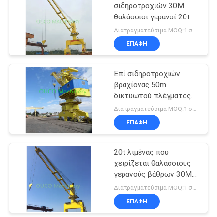
σιδηροτροχιών 30M
θαλάσσιοι γερανοί 20t
20
Διαπραγματεύσιμα MOQ:1 σύνολο
Παράκτιος γερανός
ΕΠΑΦΉ
βάθρων
Επί σιδηροτροχιών
βραχίονας 50m
δικτυωτού πλέγματος
30t κινητός λιμενικός
Διαπραγματεύσιμα MOQ:1 σύνολο
γερανός
ΕΠΑΦΉ
33
Γερανοί
20t λιμένας που
χειρίζεται θαλάσσιους
καταστρωμάτων
γερανούς βάθρων 30M
πλοίων
τους ηλεκτρικούς
Διαπραγματεύσιμα MOQ:1 σύνολο
ΕΠΑΦΉ