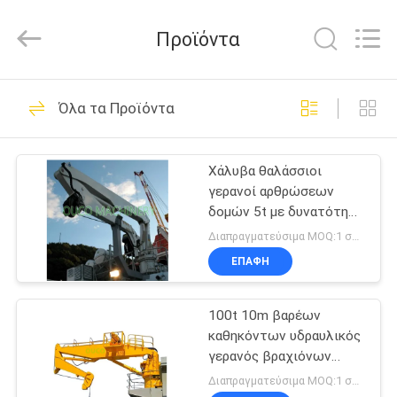
OUCO
INTERNATIONAL
GROUP
Προϊόντα
CO.,
LTD.
All
Rights
ΣΠΊΤΙ
Reserved.
38
Όλα τα Προϊόντα
Κάδος αρπαγών
ΠΡΟΪΌΝΤΑ
γερανών
Χάλυβα θαλάσσιοι
γερανοί αρθρώσεων
ΒΊΝΤΕΟ
δομών 5t με δυνατότητα
επέκτασης 10m
Διαπραγματεύσιμα MOQ:1 σύνολο
ΣΧΕΤΙΚΆ
ΕΠΑΦΉ
49
ΜΕ
Μηχανικός κάδος
100t 10m βαρέων
ΕΜΆΣ
καθηκόντων υδραυλικός
αρπαγών
γερανός βραχιόνων
ΕΠΙΣΚΈΨΕΙΣ
αρθρώσεων
Διαπραγματεύσιμα MOQ:1 σύνολο