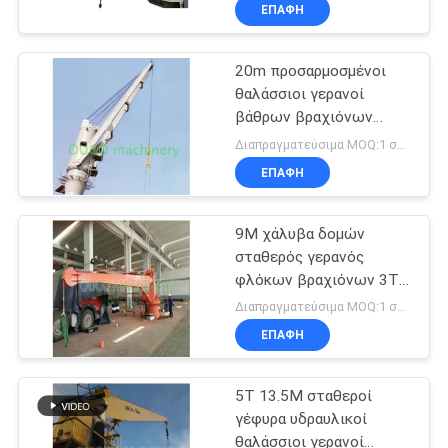
ΣΤΟ
ΕΠΑΦΉ
ΕΡΓΟΣΤΆΣΙΟ
20m προσαρμοσμένοι
19
θαλάσσιοι γερανοί
ΈΛΕΓΧΟΣ
βάθρων βραχιόνων
Κάδος αρπαγών
ΠΟΙΌΤΗΤΑΣ
αρθρώσεων 25t
Διαπραγματεύσιμα MOQ:1 σύνολο
Clamshell
ΕΠΑΦΉ
ΕΙΔΉΣΕΙΣ
9M χάλυβα δομών
σταθερός γερανός
CONTACT
φλόκων βραχιόνων 3T
30
US
θαλάσσιος
Διαπραγματεύσιμα MOQ:1 σύνολο
Υδραυλικός κάδος
ΕΠΑΦΉ
SITEMAP
αρπαγών
5T 13.5M σταθεροί
γέφυρα υδραυλικοί
ΠΟΛΙΤΙΚΉ
θαλάσσιοι γερανοί