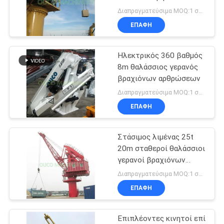
ΑΠΟΡΡΉΤΟΥ
βραχιόνων
Διαπραγματεύσιμα MOQ:1 σύνολο
ΕΠΑΦΉ
57
Ασύρματη αρπαγή
Ηλεκτρικός 360 βαθμός
8m θαλάσσιος γερανός
τηλεχειρισμού
βραχιόνων αρθρώσεων
Διαπραγματεύσιμα MOQ:1 σύνολο
ΕΠΑΦΉ
Στάσιμος λιμένας 25t
122
20m σταθεροί θαλάσσιοι
γερανοί βραχιόνων
Θαλάσσιοι γερανοί
δικτυωτού πλέγματος
Διαπραγματεύσιμα MOQ:1 σύνολο
ΕΠΑΦΉ
Επιπλέοντες κινητοί επί