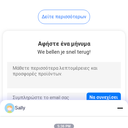
75
Δείτε περισσότερων
Τηλεσκοπικός
γερανός βραχιόνων
Αφήστε ένα μήνυμα
We bellen je snel terug!
16
Τοποθετημένος
φορτηγό γερανός
Sally
5:36 PM