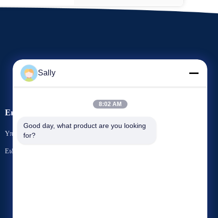
Sally
8:02 AM
Εκδηλώσεις
Αίτημα Ένα απόσπασμα
Good day, what product are you looking 
Υποθέσεις
for?
Τηλ.: 86-510-8273-7166
Ειδήσεις
Φαξ: 86-510-8391-5801



