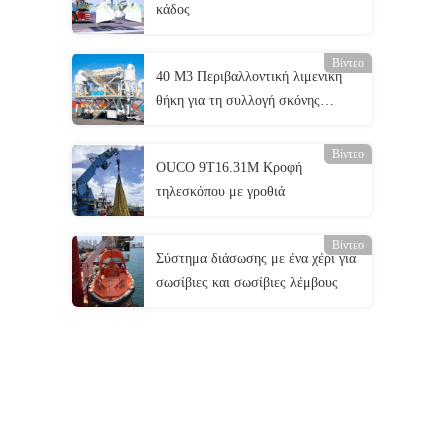
κάδος
Βίντεο
40 M3 Περιβαλλοντική λιμενική
θήκη για τη συλλογή σκόνης
σιτηρών
Βίντεο
OUCO 9T16.31M Κροφή
τηλεσκόπου με γροθιά
Βίντεο
Σύστημα διάσωσης με ένα χέρι για
σωσίβιες και σωσίβιες λέμβους