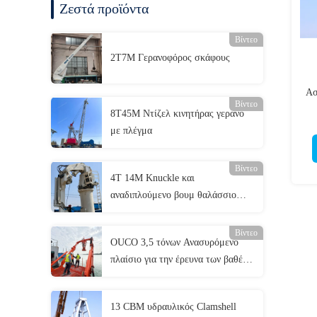
Ζεστά προϊόντα
Βίντεο
2T7M Γερανοφόρος σκάφους
Ασ
Βίντεο
8T45M Ντίζελ κινητήρας γερανό
με πλέγμα
Βίντεο
4T 14M Knuckle και
αναδιπλούμενο βουμ θαλάσσιο
γερανό
Βίντεο
OUCO 3,5 τόνων Ανασυρόμενο
πλαίσιο για την έρευνα των βαθέων
υδάτων
13 CBM υδραυλικός Clamshell