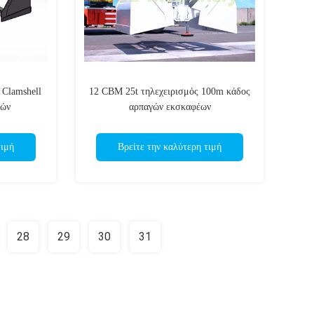
Clamshell
12 CBM 25t τηλεχειρισμός 100m κάδος
νών
αρπαγών εκσκαφέων
τιμή
Βρείτε την καλύτερη τιμή
28
29
30
31