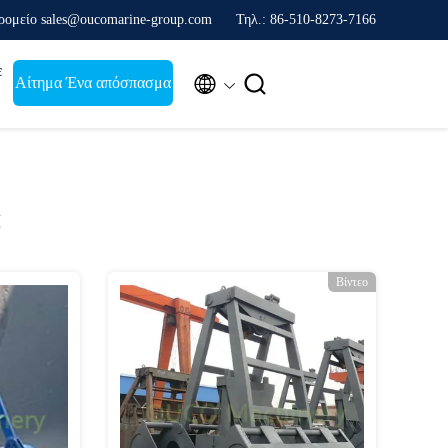
ρομείο sales@oucomarine-group.com
Τηλ.: 86-510-8273-7166
ε


Αίτημα Ένα απόσπασμα
α
Βίντεο