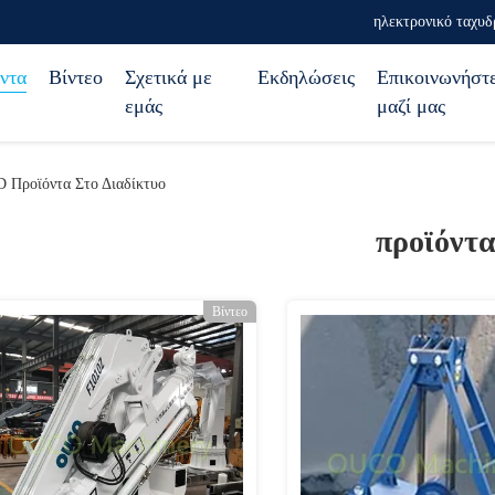
ηλεκτρονικό ταχυδ
ντα
Βίντεο
Σχετικά με
Εκδηλώσεις
Επικοινωνήστ
εμάς
μαζί μας
ροϊόντα Στο Διαδίκτυο
προϊόντ
Βίντεο