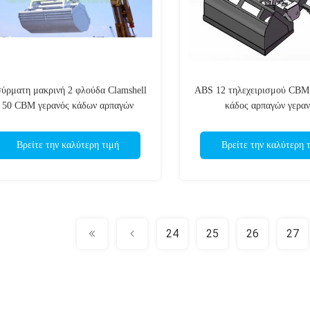
ύρματη μακρινή 2 φλούδα Clamshell
ABS 12 τηλεχειρισμού CBM 
50 CBM γερανός κάδων αρπαγών
κάδος αρπαγών γερα
Βρείτε την καλύτερη τιμή
Βρείτε την καλύτερη 
24
25
26
27